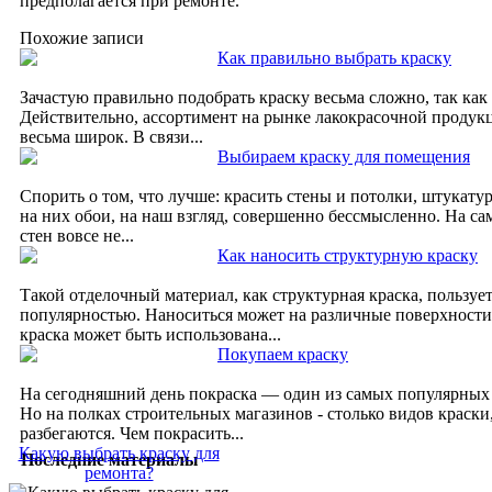
предполагается при ремонте.
Похожие записи
Как правильно выбрать краску
Зачастую правильно подобрать краску весьма сложно, так как
Действительно, ассортимент на рынке лакокрасочной продук
весьма широк. В связи...
Выбираем краску для помещения
Спорить о том, что лучше: красить стены и потолки, штукату
на них обои, на наш взгляд, совершенно бессмысленно. На са
стен вовсе не...
Как наносить структурную краску
Такой отделочный материал, как структурная краска, пользуе
популярностью. Наноситься может на различные поверхности
краска может быть использована...
Покупаем краску
На сегодняшний день покраска — один из самых популярных 
Но на полках строительных магазинов - столько видов краски,
разбегаются. Чем покрасить...
Какую выбрать краску для
Последние материалы
ремонта?