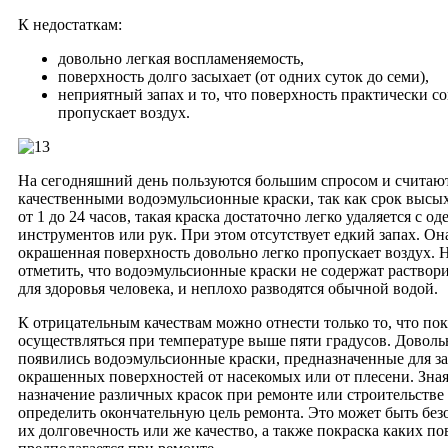
К недостаткам:
довольно легкая воспламеняемость,
поверхность долго засыхает (от одних суток до семи),
неприятный запах и то, что поверхность практически с
пропускает воздух.
На сегодняшний день пользуются большим спросом и считаю
качественными водоэмульсионные краски, так как срок высых
от 1 до 24 часов, такая краска достаточно легко удаляется с о
инструментов или рук. При этом отсутствует едкий запах. Она
окрашенная поверхность довольно легко пропускает воздух. 
отметить, что водоэмульсионные краски не содержат раствор
для здоровья человека, и неплохо разводятся обычной водой.
К отрицательным качествам можно отнести только то, что по
осуществляться при температуре выше пяти градусов. Доволь
появились водоэмульсионные краски, предназначенные для 
окрашенных поверхностей от насекомых или от плесени. Зная
назначение различных красок при ремонте или строительстве
определить окончательную цель ремонта. Это может быть безо
их долговечность или же качество, а также покраска каких п