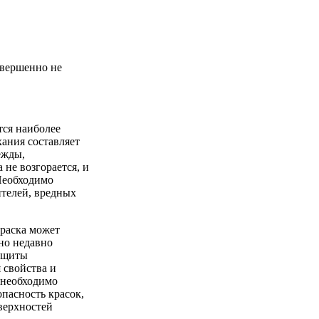
овершенно не
тся наиболее
ания составляет
дежды,
 не возгорается, и
Необходимо
ителей, вредных
краска может
но недавно
защиты
 свойства и
 необходимо
пасность красок,
оверхностей