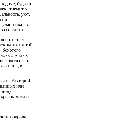
в доме, будь то
овек стремится
альность, уют,
ь по
 участвовал в
 в его жизни.
кого, встает
 покрытия им той
 без этого
о новых жилых
ое количество
ко типов, в
ротив бактерий
евянных или
, полу–
 красок можно
ости покрова,