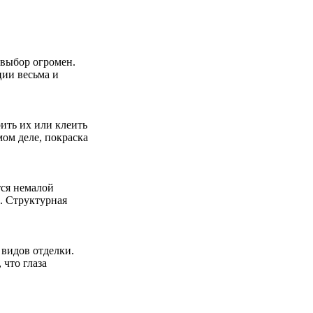
 выбор огромен.
ции весьма и
рить их или клеить
мом деле, покраска
тся немалой
. Структурная
видов отделки.
 что глаза