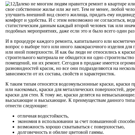
Далеко не многим людям нравится ремонт в квартире или 
свое собственное жилье или же нет. Тем не менее, любой чел
улучшить внешний вид своего жилища, придать ему индивиду
комфорт и удобства. И с этим невозможно не согласиться, вед
статистическим данным каждый второй человек так или иначе
подобных мероприятиях, даже если это и было всего один раз
И в процедуре каждого ремонта, капитального или косметичес
вопрос о выборе того или иного лакокрасочного изделия для
или иной поверхности. И как бы люди не относились к краске,
строительного материала не обходится ни одно строительств
помещений, ни их ремонт. Сегодня в продаже имеется огромн
разновидностей красок, но все они подразделяются на несколь
зависимости от их состава, свойств и характеристик.
К таким типам относятся водоэмульсионные краски, краски п
или насекомых, краски для металлических поверхностей, дер
краски для стен. К тому же, краски делятся на невысыхающие
высыхающие и высыхающие. К преимуществам данного типа
отнести следующие:
отличная водостойкость,
экономия в использовании за счет повышенной способн
возможность хорошо схватываться с поверхностью,
долговечность и обилие цветовой гаммы.