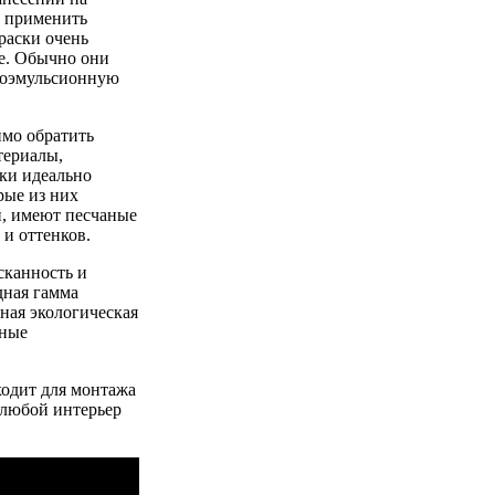
и применить
раски очень
ле. Обычно они
доэмульсионную
имо обратить
териалы,
ски идеально
рые из них
и, имеют песчаные
и оттенков.
сканность и
дная гамма
ная экологическая
вные
ходит для монтажа
 любой интерьер