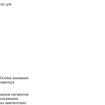
. Особое внимание
появиться
жанием пигментов
пользовании
ска замечательно