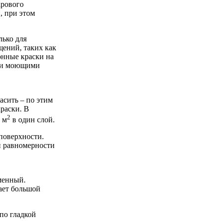
арового
, при этом
лько для
ений, таких как
онные краски на
й и моющими
асить – по этим
раски. В
2
 м
в один слой.
 поверхности.
и равномерности
менный.
ает большой
по гладкой