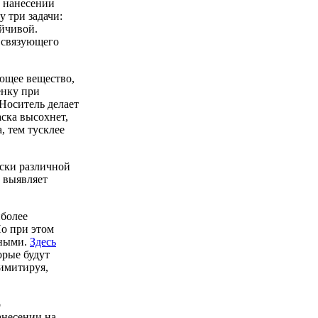
и нанесении
у три задачи:
ойчивой.
, связующего
ющее вещество,
енку при
Носитель делает
аска высохнет,
, тем тусклее
аски различной
а выявляет
иболее
Но при этом
ьными.
Здесь
орые будут
 имитируя,
о
анесении на