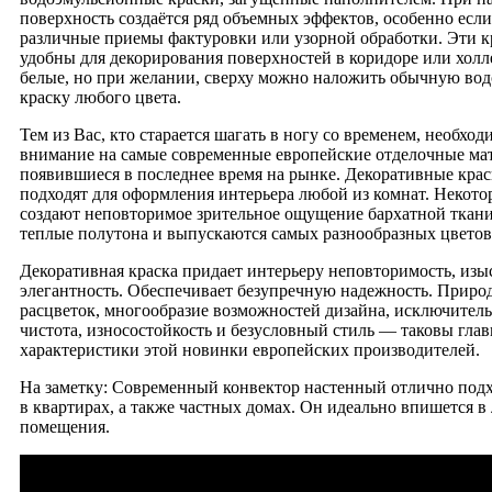
поверхность создаётся ряд объемных эффектов, особенно есл
различные приемы фактуровки или узорной обработки. Эти к
удобны для декорирования поверхностей в коридоре или хол
белые, но при желании, сверху можно наложить обычную во
краску любого цвета.
Тем из Вас, кто старается шагать в ногу со временем, необход
внимание на самые современные европейские отделочные ма
появившиеся в последнее время на рынке. Декоративные кра
подходят для оформления интерьера любой из комнат. Некото
создают неповторимое зрительное ощущение бархатной ткан
теплые полутона и выпускаются самых разнообразных цветов 
Декоративная краска придает интерьеру неповторимость, изы
элегантность. Обеспечивает безупречную надежность. Приро
расцветок, многообразие возможностей дизайна, исключитель
чистота, износостойкость и безусловный стиль — таковы гла
характеристики этой новинки европейских производителей.
На заметку: Современный конвектор настенный отлично под
в квартирах, а также частных домах. Он идеально впишется в
помещения.