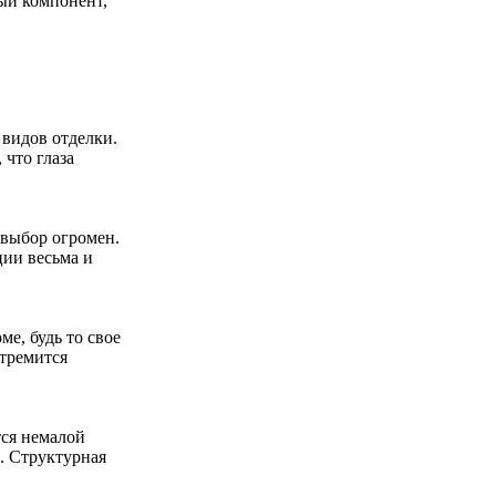
ый компонент,
видов отделки.
 что глаза
 выбор огромен.
ции весьма и
е, будь то свое
стремится
тся немалой
. Структурная