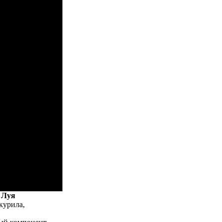
 Луя
курила,