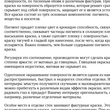
поверхности, по тисненым обоям и различным фактурам. Пр
краски на поверхность образуется пленка, которая решает сраз
скрывает под собой поверхность, защищает ее и является уст
Все краски состоят из трёх основных компонентов: пигмента
вещества и носителя.
Пигмент придает пленке цвет и кроющую способность, связу
соответственно, связывает частицы пигмента в сплошную пл
высыхании краски, а также сцепляет пленку с поверхностью. 
краску тягучей и гладкой при нанесении, после чего, когда кр
испаряется. Важно помнить, чем больше содержание пигмента
краска.
Регулируя это соотношение, производители могут сделать кр
степени яркости: от матовых до глянцевых. Глянцевая окраск
имеющиеся недостатки, матовая же скрывает их.
Однотонное окрашивание поверхности является одним из на
распространенных, быстрых и недорогих способов отделки. 
интерьеры зачастую получаются скучными и маловыразител
можно прибегнуть к различным видам эффектов окраски, кот
радовать глаз и придадут Вашему интерьеру оригинальность,
например, различные отделочные материалы.
Особое место в отделке стен занимают фактурные краски. Эт
водоэмульсионные краски, загущенные наполнителем. При н