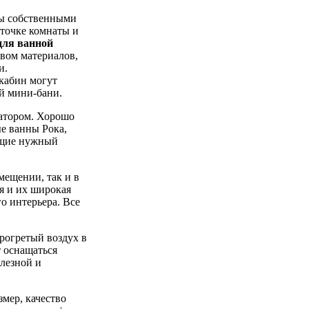
ты собственными
 точке комнаты и
для ванной
твом материалов,
и.
кабин могут
й мини-бани.
ратором. Хорошо
е ванны Рока,
ащие нужный
мещении, так и в
я и их широкая
о интерьера. Все
рогретый воздух в
 оснащаться
лезной и
мер, качество