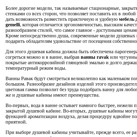
Более дорогие модели, так называемые стационарные, закры
стенками со всех сторон, что позволяет поставить их в любой
дать возможность разместить практичную и удобную
мебель 
gemelli
, которая отличается эргономичностью, высоким качес
разнообразием стилей, что самое главное - доступными ценам
Кроме непосредственно душа, современные модели душевых 
подарить обладателям удовольствие от посещения собственно
Для этого душевая кабина должна быть обеспечена парогене
согреться можно и в ванне, выбрав
ванны ravak
или чугунны
покрытые антикоррозийной глянцевой эмалью и долго держ
температурный режим воды.
Ванны Равак будут смотреться великолепно как маленьком по
большом. Разнообразие дизайнов изделий этого производител
цветовая гамма позволит без труда подобрать ванну для любог
же и душевые кабины имеют преимущества.
Во-первых, вода в ванне остывает намного быстрее, нежели п
закрытой душевой кабине. Во-вторых, душевые кабины могут
функцией ароматизации воздуха, делая процедуру вдвойне по
приятной.
При выборе душевой кабины учитывайте, прежде всего, ее раз