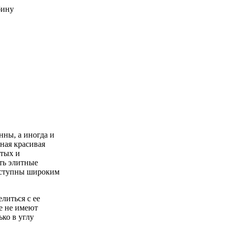
нны, а иногда и
ная красивая
стых и
ть элитные
доступны широким
литься с ее
е не имеют
ько в углу