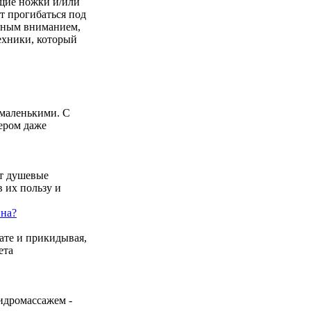
щие ножки и/или
т прогибаться под
льным вниманием,
ехники, который
 маленькими. С
ьером даже
т душевые
 их пользу и
нна?
ате и прикидывая,
ета
гидромассажем -