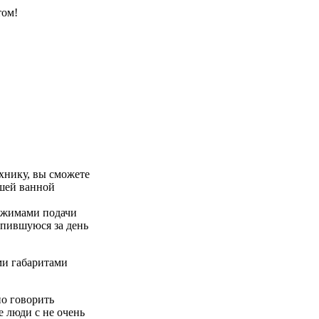
хнику, вы сможете
ашей ванной
ежимами подачи
опившуюся за день
ми габаритами
о говорить
е люди с не очень