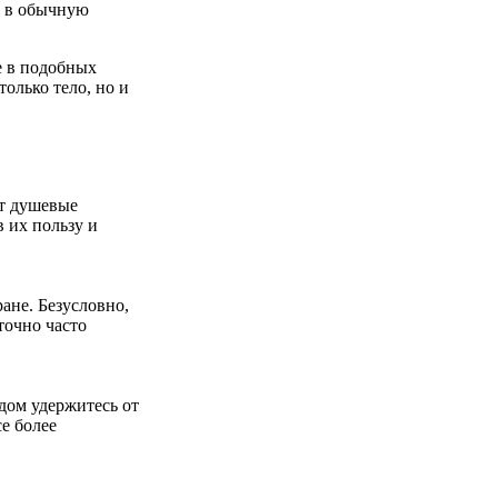
о в обычную
е в подобных
олько тело, но и
т душевые
 их пользу и
ане. Безусловно,
точно часто
дом удержитесь от
е более