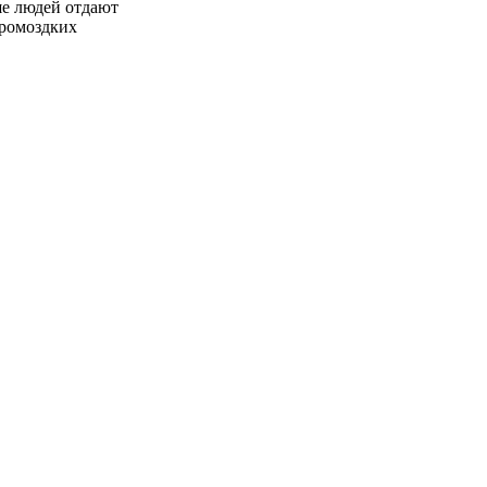
ше людей отдают
громоздких