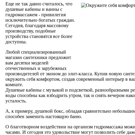
Еще не так давно считалось, что
душевые кабины и ванны с
гидромассажем - привилегия
исключительно богатых граждан.
Сегодня, благодаря массовому
производству, подобные
устройства становятся все более
доступны.
Любой специализированный
магазин сантехники предложит
вам десятки моделей
отечественных и зарубежных
производителей от эконом до элит-класса.
Купив новую санте
окружить себя комфортом, создав современный интерьер в в
комнате.
Душевые кабины с музыкой и подсветкой, разнообразными р
воды способны как взбодрить утром, так и снять вечером нак
усталость.
А, к примеру, душевой бокс, обладая сравнительно небольши
способен заменить настоящую баню.
О благотворном воздействии на организм гидромассажа можн
часами. И сегодня это удовольствие могут позволить себе даж