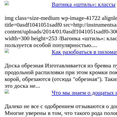
Вагонка «штиль»: классы
img class=size-medium wp-image-41722 alignle
title=0asdf1041051sadf0 src=http://instruments
content/uploads/2014/01/0asdf1041051sadf0-30
width=300 height=253 /Вагонка «штиль»: кла
пользуется особой популярностью....
Как разобраться в пилома
Доска обрезная Изготавливается из бревна п
продольной распиловки при этом кромки п
корой, обрезаются (отсюда "обрезная"). Таки
это доска не...
Что мы знаем о дощатых 
Далеко не все с одобрением отзываются о д
Многие уверены в том, что такого рода пол