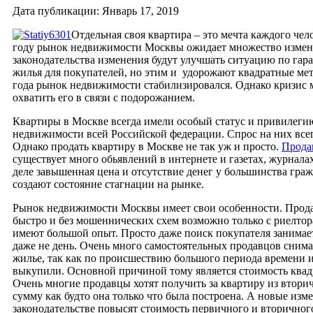
Дата публикации: Январь 17, 2019
Отдельная своя квартира – это мечта каждого чел
году рынок недвижимости Москвы ожидает множество измен
законодательства изменения будут улучшать ситуацию по га
жилья для покупателей, но этим и удорожают квадратные мет
года рынок недвижимости стабилизировался. Однако кризис 
охватить его в связи с подорожанием.
Квартиры в Москве всегда имели особый статус и привилеги
недвижимости всей Российской федерации. Спрос на них всег
Однако продать квартиру в Москве не так уж и просто.
Прода
существует много обьявлений в интернете и газетах, журналах
деле завышенная цена и отсутствие денег у большинства гра
создают состояние стагнации на рынке.
Рынок недвижимости Москвы имеет свои особенности. Прода
быстро и без мошеннических схем возможно только с риелтор
имеют большой опыт. Просто даже поиск покупателя занимает
даже не день. Очень много самостоятельных продавцов снима
жилье, так как по происшествию большого периода времени 
выкупили. Основной причиной тому является стоимость квад
Очень многие продавцы хотят получить за квартиру из втори
сумму как будто она только что была построена. А новые изм
законодательстве повысят стоимость первичного и вторичног