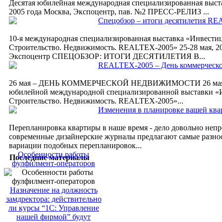
Десятая юбилейная международная специализированная выста
2005 года Москва, Экспоцентр, пав. №2 ПРЕСС-РЕЛИЗ ...
Спецобзор – итоги десятилетия R
10-я международная специализированная выставка «Инвести
Строительство. Недвижимость. REALTEX-2005» 25-28 мая, 20
Экспоцентр СПЕЦОБЗОР: ИТОГИ ДЕСЯТИЛЕТИЯ В...
REALTEX-2005 – День коммерческ
26 мая – ДЕНЬ КОММЕРЧЕСКОЙ НЕДВИЖИМОСТИ 26 мая в
юбилейной международной специализированной выставки «
Строительство. Недвижимость. REALTEX-2005»...
Изменения в планировке вашей кв
Перепланировка квартиры в наше время - дело довольно непр
современные дизайнерские журналы предлагают самые разно
вариации подобных перепланировок...
Особенности работы
Последние материалы
фулфилмент-операторов
Назначение на должность
замдректора: действительно
ли курсы “1С: Управление
нашей фирмой” будут