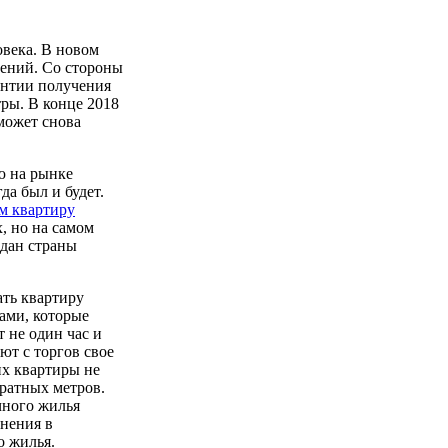
овека. В новом
ений. Со стороны
рантии получения
ры. В конце 2018
может снова
ю на рынке
да был и будет.
м квартиру
, но на самом
ждан страны
ть квартиру
ами, которые
 не один час и
ют с торгов свое
их квартиры не
ратных метров.
чного жилья
енения в
о жилья.