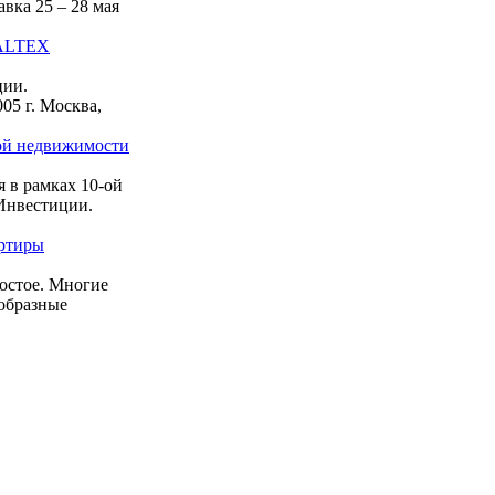
вка 25 – 28 мая
EALTEX
ции.
05 г. Москва,
ой недвижимости
 рамках 10-ой
Инвестиции.
артиры
остое. Многие
образные