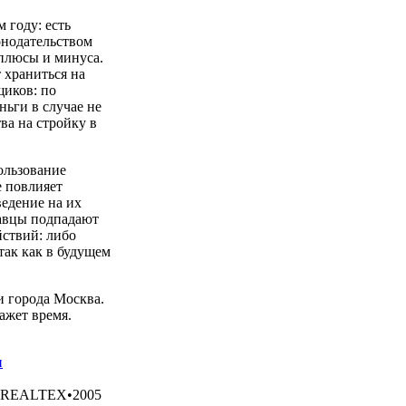
 году: есть
онодательством
 плюсы и минуса.
т храниться на
щиков: по
ньги в случае не
ва на стройку в
ользование
 повлияет
ведение на их
давцы подпадают
ствий: либо
так как в будущем
и города Москва.
ажет время.
и
REALTEX•2005