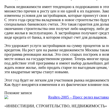
Рынок недвижимости имеет тенденцию к подорожанию в этом
множество причин к росту цен и ни одной к их падению. Зак
изменены условия для застройщиков, которые принесут свои
С этого года средства вкладчиков в новое строительство буду
специальных банковских счетах. Это такая гарантия для доль
окончанию строительства они получат либо квартиру, либо де
сдачи жилья в эксплуатацию. А застройщики получают средст
виде кредита от банка, в котором открыт счет для дольщиков.
Это удорожает услуги застройщиков на сумму процентов за п
кредитом. На рост цен на рынке недвижимости Москвы также
программа реновации жилья. Это снос старых построек и воз
месте новых на государственном уровне. Теперь многие про
под действие этой программы и имеют выбор дальнейших дей
ждать новое жилье, либо продать старое по выгодным ценам, 
эти квадратные метры станут новыми.
Этот год будет не легким для участников рынка недвижимост
Как будут внедрятся изменения и их фактическое влияние пок
Похожие записи
Realtex-2005 – Пресс релиз выставк
«ИНВЕСТИЦИИ, СТРОИТЕЛЬСТВО, НЕДВИЖИМОСТЬ» 