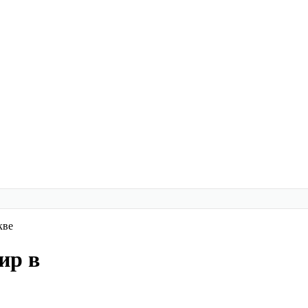
кве
ир в