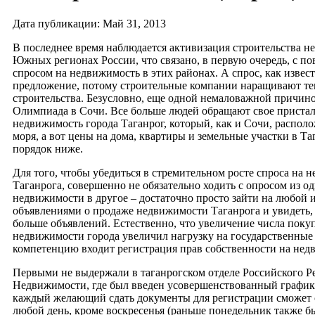
Дата публикации: Май 31, 2013
В последнее время наблюдается активизация строительства н
Южных регионах России, что связано, в первую очередь, с 
спросом на недвижимость в этих районах. А спрос, как извес
предложение, потому строительные компании наращивают т
строительства. Безусловно, еще одной немаловажной причино
Олимпиада в Сочи. Все больше людей обращают свое приста
недвижимость города Таганрог, который, как и Сочи, располо
моря, а вот цены на дома, квартиры и земельные участки в Та
порядок ниже.
Для того, чтобы убедиться в стремительном росте спроса на 
Таганрога, совершенно не обязательно ходить с опросом из од
недвижимости в другое – достаточно просто зайти на любой и
объявлениями о продаже недвижимости Таганрога и увидеть, 
больше объявлений. Естественно, что увеличение числа поку
недвижимости города увеличил нагрузку на государственные 
компетенцию входит регистрация прав собственности на нед
Первыми не выдержали в таганрогском отделе Российского Р
Недвижимости, где был введен усовершенствованный график 
каждый желающий сдать документы для регистрации сможет с
любой день, кроме воскресенья (раньше понедельник также 