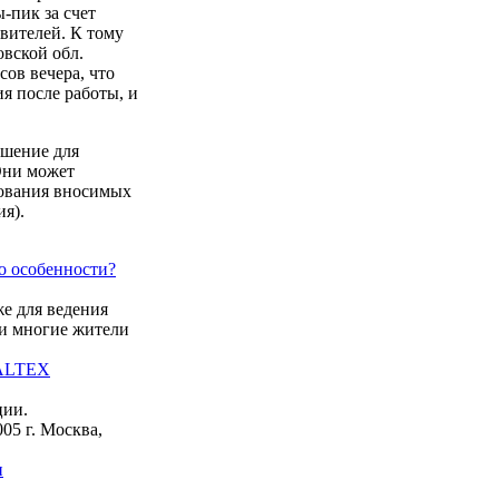
-пик за счет
вителей. К тому
овской обл.
сов вечера, что
я после работы, и
ешение для
Они может
рования вносимых
ия).
о особенности?
е для ведения
ти многие жители
EALTEX
ции.
05 г. Москва,
и