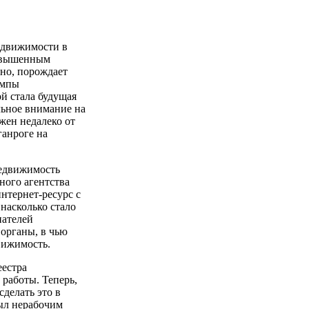
едвижимости в
повышенным
тно, порождает
емпы
й стала будущая
льное внимание на
жен недалеко от
ганроге на
недвижимость
ного агентства
нтернет-ресурс с
насколько стало
пателей
органы, в чью
вижимость.
еестра
работы. Теперь,
делать это в
был нерабочим