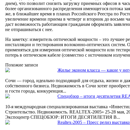
днем), что позволит снизить загрузку приемных офисов в часы
более организованного распределения имеющегося потока зая
же, в ближайшее время в планах Российского Реестра по Рост
увеличение времени приема в четверг и вторник до восьми ча
даст возможность работающим гражданам оформлять заявлени
не отпрашиваться с нее.
На заметку: измеритель оптической мощности – это лучшее р
инсталляции и тестирования волоконно-оптических систем. 
применяться для измерения оптической мощности или тести
потерь в оптическом кабеле (совместно с источником излучен
Похожие записи
Жилье эконом класса — какие у нег
Сочи — город, идеально подходящий для отдыха, жизни и даж
собственного бизнеса. Недвижимость в Сочи хотят приобрес
и гости города, конкуренция...
Спецобзор – итоги десятилетия R
10-я международная специализированная выставка «Инвести
Строительство. Недвижимость. REALTEX-2005» 25-28 мая, 20
Экспоцентр СПЕЦОБЗОР: ИТОГИ ДЕСЯТИЛЕТИЯ В...
Realtex-2005 – Пресс релиз выставк