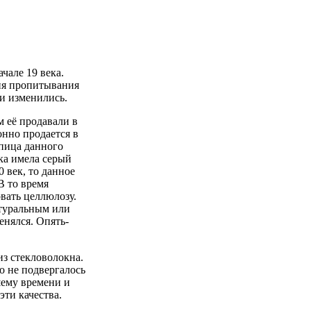
чале 19 века.
ия пропитывания
ии изменились.
м её продавали в
нно продается в
епица данного
ка имела серый
 век, то данное
В то время
вать целлюлозу.
атуральным или
енялся. Опять-
из стекловолокна.
о не подвергалось
шему времени и
эти качества.