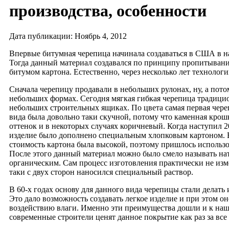
производства, особенности
Дата публикации: Ноябрь 4, 2012
Впервые битумная черепица начинала создаваться в США в на
Тогда данный материал создавался по принципу пропитыван
битумом картона. Естественно, через несколько лет технолог
Сначала черепицу продавали в небольших рулонах, ну, а пото
небольших формах. Сегодня мягкая гибкая черепица традицио
небольших строительных ящиках. По цвета самая первая чер
вида была довольно таки скучной, потому что каменная крош
оттенок и в некоторых случаях коричневый. Когда наступил 20
изделие было дополнено специальным хлопковым картоном. 
стоимость картона была высокой, поэтому пришлось использо
После этого данный материал можно было смело называть н
органическим. Сам процесс изготовления практически не изм
таки с двух сторон наносился специальный раствор.
В 60-х годах основу для данного вида черепицы стали делать 
Это дало возможность создавать легкое изделие и при этом он
воздействию влаги. Именно эти преимущества дошли и к на
современные строители ценят данное покрытие как раз за все 