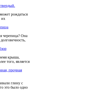
 твердый.
 может рождаться
, их
епица
ая черепица? Она
 долговечность,
бзор
время крыша,
лее того, является
чная, прочная
ивали глину с
го это было одно