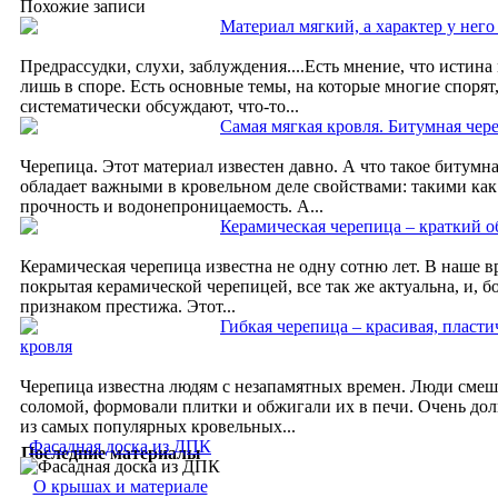
Похожие записи
Материал мягкий, а характер у него
Предрассудки, слухи, заблуждения....Есть мнение, что истина
лишь в споре. Есть основные темы, на которые многие спорят
систематически обсуждают, что-то...
Самая мягкая кровля. Битумная чер
Черепица. Этот материал известен давно. А что такое битумн
обладает важными в кровельном деле свойствами: такими как
прочность и водонепроницаемость. А...
Керамическая черепица – краткий о
Керамическая черепица известна не одну сотню лет. В наше 
покрытая керамической черепицей, все так же актуальна, и, бо
признаком престижа. Этот...
Гибкая черепица – красивая, пласти
кровля
Черепица известна людям с незапамятных времен. Люди смеш
соломой, формовали плитки и обжигали их в печи. Очень дол
из самых популярных кровельных...
Фасадная доска из ДПК
Последние материалы
О крышах и материале