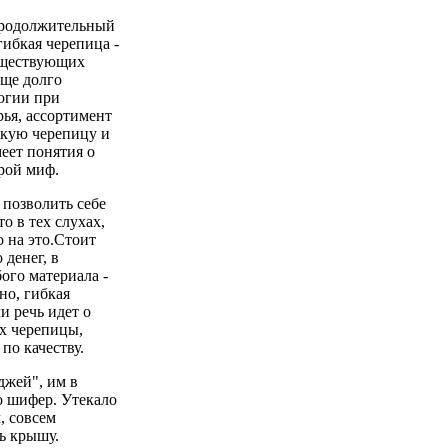
продолжительный
гибкая черепица -
существующих
еще долго
огии при
ья, ассортимент
бкую черепицу и
еет понятия о
рой миф.
 позволить себе
о в тех слухах,
 на это.Стоит
 денег, в
ого материала -
но, гибкая
и речь идет о
ах черепицы,
по качеству.
джей", им в
о шифер. Утекало
, совсем
ь крышу.