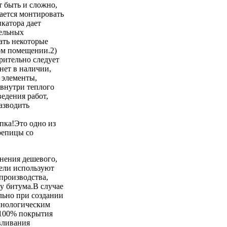
 быть и сложно,
ается монтировать
катора дает
тельных
ать некоторые
лом помещении.2)
рительно следует
нет в наличии,
 элементы,
 внутри теплого
ведения работ,
азводить
ка!Это одно из
репицы со
енения дешевого,
тели используют
производства,
у битума.В случае
льно при создании
хнологическим
 100% покрытия
вливания