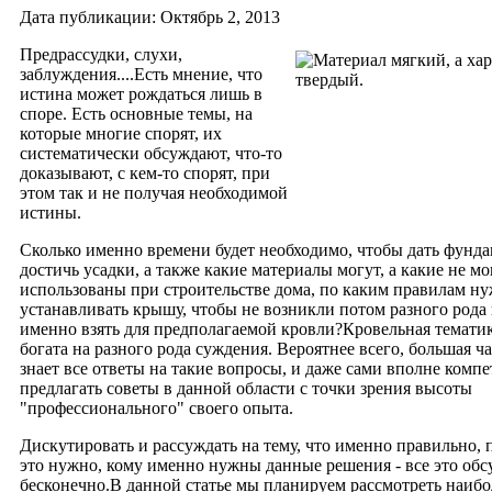
Дата публикации: Октябрь 2, 2013
Предрассудки, слухи,
заблуждения....Есть мнение, что
истина может рождаться лишь в
споре. Есть основные темы, на
которые многие спорят, их
систематически обсуждают, что-то
доказывают, с кем-то спорят, при
этом так и не получая необходимой
истины.
Сколько именно времени будет необходимо, чтобы дать фунд
достичь усадки, а также какие материалы могут, а какие не мо
использованы при строительстве дома, по каким правилам н
устанавливать крышу, чтобы не возникли потом разного рода
именно взять для предполагаемой кровли?Кровельная темати
богата на разного рода суждения.
Вероятнее всего, большая ча
знает все ответы на такие вопросы, и даже сами вполне комп
предлагать советы в данной области с точки зрения высоты
"профессионального" своего опыта.
Дискутировать и рассуждать на тему, что именно правильно, п
это нужно, кому именно нужны данные решения - все это об
бесконечно.В данной статье мы планируем рассмотреть наиб