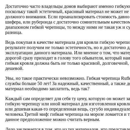
Достаточно часто владельцы домов выбирают именно гибкую
поскольку такой эстетичный, красивый материал не может не 
должного внимания. Если проанализировать стоимость давно
шифера, или рубероида с достаточно сомнительным качество
диапазоном гибкой черепицы, то между ними не такая уж и с
разница.
Ведь покупая в качестве материала для кровли гибкую черепи
результате получим не только эстетичность, но и достаточно 
эксплуатации данного материала. Или мнение о том, что мате
дорогой сразу приходит в голову того обывателя, который наи
гибкая кровля должна быть не только красивой, долговечной,
дешевой.
Увы, но такое практически невозможно. Гибкая черепица Rufl
службы больше 50 лет! За надежный, качественный, а также 
материал необходимо заплатить, ведь так?
Каждый сам определяет для себя ту цену, которую он может за
гибкую черепицу или иной материал для изготовления кровли
или дешевая какая-то определенная вещь, сугубо индивидуал
человека.Третий миф: гибкая черепица на морозе ломается и 
данное предположение можно считать верным.
Дело заключается в том, что из тех материалов, что представл