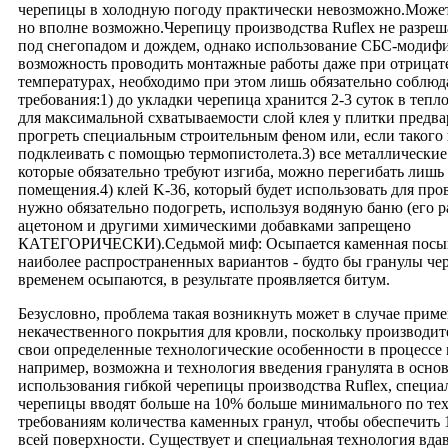
черепицы в холодную погоду практически невозможно.Может
но вполне возможно.Черепицу производства Ruflex не разреш
под снегопадом и дождем, однако использование СБС-модифи
возможность проводить монтажные работы даже при отрица
температурах, необходимо при этом лишь обязательно соблюд
требования:1) до укладки черепица хранится 2-3 суток в теп
для максимальной схватываемости слой клея у плитки предва
прогреть специальным строительным феном или, если такого 
подклеивать с помощью термопистолета.3) все металлические
которые обязательно требуют изгиба, можно перегибать лишь
помещения.4) клей K-36, который будет использовать для про
нужно обязательно подогреть, используя водяную баню (его р
ацетоном и другими химическими добавками запрещено
КАТЕГОРИЧЕСКИ).Седьмой миф: Осыпается каменная посып
наиболее распространенных вариантов - будто бы гранулы че
временем осыпаются, в результате проявляется битум.
Безусловно, проблема такая возникнуть может в случае прим
некачественного покрытия для кровли, поскольку производи
свои определенные технологические особенности в процессе 
например, возможна и технология введения гранулята в основ
использования гибкой черепицы производства Ruflex, специа
черепицы вводят больше на 10% больше минимального по те
требованиям количества каменных гранул, чтобы обеспечить
всей поверхности. Существует и специальная технология вда