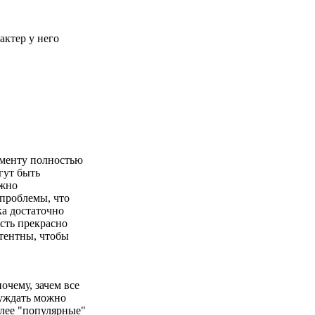
аменту полностью
гут быть
ужно
 проблемы, что
ка достаточно
сть прекрасно
етентны, чтобы
очему, зачем все
суждать можно
олее "популярные"