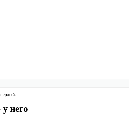
твердый.
 у него