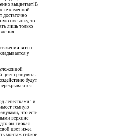
пенно выцветает!В
раске каменной
т достаточно
нную посыпку, то
ать лишь только
овления
ротяжении всего
кладывается у
 уложенной
 цвет гранулята.
воздействию будут
и перекрываются
од лепестками" и
й имеет темную
анулами, что есть
клыми верхние
удто бы гибкая
свой цвет из-за
ть монтаж гибкой