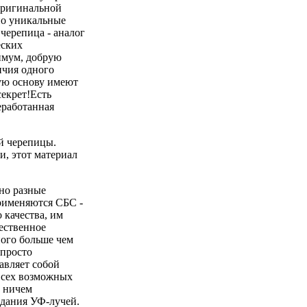
 оригинальной
но уникальные
черепица - аналог
еских
имум, добрую
ичия одного
кую основу имеют
секрет!Есть
еработанная
ой черепицы.
и, этот материал
но разные
рименяются СБС -
качества, им
щественное
ного больше чем
 просто
авляет собой
всех возможных
м ничем
адания УФ-лучей.