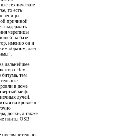
ные технические
е, то есть
 черепицы
вной причиной
ут выдержать
ения черепицы
ующей на базе
ор, именно он и
ким образом, дает
зимы".
 на дальнейшее
икатора. Чем
 битума, тем
ительные
кровли в доме
етвертый миф:
лнечных лучей,
ться на кровле в
точно
а, доски, а также
ные плиты OSB
ее предварительно