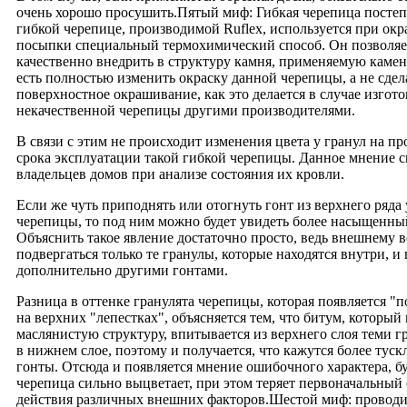
очень хорошо просушить.Пятый миф: Гибкая черепица посте
гибкой черепице, производимой Ruflex, используется при ок
посыпки специальный термохимический способ. Он позволяе
качественно внедрить в структуру камня, применяемую каме
есть полностью изменить окраску данной черепицы, а не сдел
поверхностное окрашивание, как это делается в случае изгот
некачественной черепицы другими производителями.
В связи с этим не происходит изменения цвета у гранул на п
срока эксплуатации такой гибкой черепицы. Данное мнение с
владельцев домов при анализе состояния их кровли.
Если же чуть приподнять или отогнуть гонт из верхнего ряда
черепицы, то под ним можно будет увидеть более насыщенный
Объяснить такое явление достаточно просто, ведь внешнему 
подвергаться только те гранулы, которые находятся внутри, 
дополнительно другими гонтами.
Разница в оттенке гранулята черепицы, которая появляется "п
на верхних "лепестках", объясняется тем, что битум, которы
маслянистую структуру, впитывается из верхнего слоя теми гр
в нижнем слое, поэтому и получается, что кажутся более тус
гонты. Отсюда и появляется мнение ошибочного характера, б
черепица сильно выцветает, при этом теряет первоначальный 
действия различных внешних факторов.Шестой миф: проводи