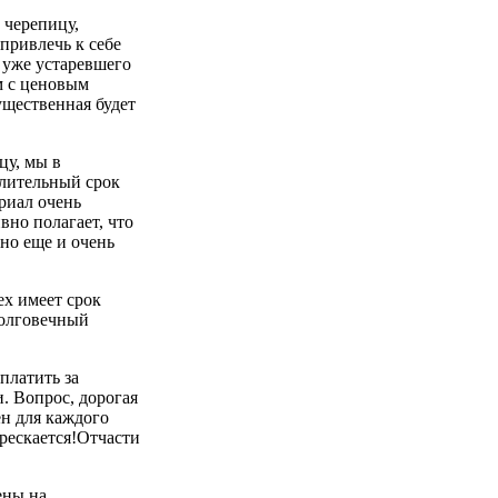
 черепицу,
привлечь к себе
 уже устаревшего
м с ценовым
ущественная будет
цу, мы в
длительный срок
риал очень
вно полагает, что
 но еще и очень
ex имеет срок
долговечный
платить за
. Вопрос, дорогая
ен для каждого
трескается!Отчасти
ены на