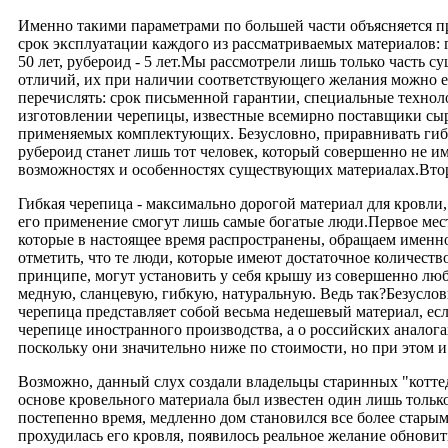
Именно такими параметрами по большей части объясняется 
срок эксплуатации каждого из рассматриваемых материалов: 
50 лет, рубероид - 5 лет.Мы рассмотрели лишь только часть 
отличий, их при наличии соответствующего желания можно 
перечислять: срок письменной гарантии, специальные технол
изготовлении черепицы, известные всемирно поставщики сыр
применяемых комплектующих. Безусловно, приравнивать ги
рубероид станет лишь тот человек, который совершенно не им
возможностях и особенностях существующих материалах.Вто
Гибкая черепица - максимально дорогой материал для кровли,
его применение смогут лишь самые богатые люди.Первое мест
которые в настоящее время распространены, обращаем именно
отметить, что те люди, которые имеют достаточное количество
принципе, могут установить у себя крышу из совершенно люб
медную, сланцевую, гибкую, натуральную. Ведь так?Безуслов
черепица представляет собой весьма недешевый материал, есл
черепице иностранного производства, а о российских аналог
поскольку они значительно ниже по стоимости, но при этом и 
Возможно, данный слух создали владельцы старинных "котте
основе кровельного материала был известен один лишь тольк
постепенно время, медленно дом становился все более старым
прохудилась его кровля, появилось реальное желание обновит