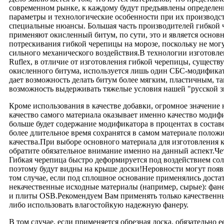
современном рынке, к каждому будут предъявлены определен
параметры и технологические особенности при их производств
специальные нюансы. Большая часть производителей гибкой
применяют окисленный битум, по сути, это и является осно
потрескивания гибкой черепицы на морозе, поскольку не мог
сильного механического воздействия.В технологии изготовл
Ruflex, в отличие от изготовления гибкой черепицы, существ
окисленного битума, используется лишь один СБС-модификат
дает возможность делать битум более мягким, пластичным, та
возможность выдерживать тяжелые условия нашей "русской 
Кроме использования в качестве добавки, огромное значение
качество самого материала оказывает именно качество модиф
больше будет содержание модификатора в процентах в составе
более длительное время сохранятся в самом материале полож
качества.При выборе основного материала для изготовления 
обратите обязательное внимание именно на данный аспект.Ч
Гибкая черепица быстро деформируется под воздействием со
поэтому будут видны на крыше доски!Неровности могут появи
том случае, если под сплошное основание применялись доста
некачественные исходные материалы (например, сырые): фанер
и плиты OSB.Рекомендуем Вам применять только качествен
либо использовать влагостойкую надежную фанеру.
В том случае, если применяется обрезная доска, обязательно 