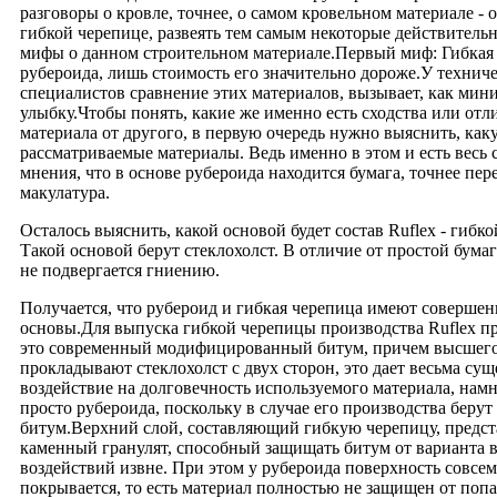
разговоры о кровле, точнее, о самом кровельном материале -
гибкой черепице, развеять тем самым некоторые действитель
мифы о данном строительном материале.Первый миф: Гибкая 
рубероида, лишь стоимость его значительно дороже.У технич
специалистов сравнение этих материалов, вызывает, как мин
улыбку.Чтобы понять, какие же именно есть сходства или отл
материала от другого, в первую очередь нужно выяснить, ка
рассматриваемые материалы. Ведь именно в этом и есть весь 
мнения, что в основе рубероида находится бумага, точнее пер
макулатура.
Осталось выяснить, какой основой будет состав Ruflex - гибк
Такой основой берут стеклохолст. В отличие от простой бумаг
не подвергается гниению.
Получается, что рубероид и гибкая черепица имеют совершен
основы.Для выпуска гибкой черепицы производства Ruflex п
это современный модифицированный битум, причем высшего 
прокладывают стеклохолст с двух сторон, это дает весьма су
воздействие на долговечность используемого материала, нам
просто рубероида, поскольку в случае его производства берут
битум.Верхний слой, составляющий гибкую черепицу, предст
каменный гранулят, способный защищать битум от варианта 
воздействий извне. При этом у рубероида поверхность совсе
покрывается, то есть материал полностью не защищен от поп