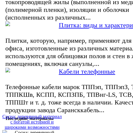
токопроводящей жилы (выполненной из меди
(полимерной пленки), изоляции и оболочки
(исполненных из различных...
Плитка: виды и характер
Плитки, которую, например, применяют для
офиса, изготовленные из различных материа
используются для облицовки полов и стен в
помещениях, включая санузлы,...
Кабели телефонные
Телефонные кабели марок ТППэп, ТППэпЗ,
ТППКШв, КСПП, КСПЗПБ, ТПВнг-LS, ТСВ,
ТППШт и т. д. тоже всегда в наличии. Качес
продукции завода Сарансккабель...
Сосна: деревянный материал
Последние материалы
с богатой историей и
широкими возможностями