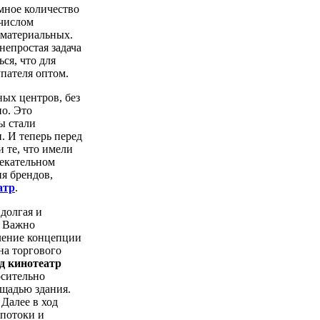
мное количество
 числом
ематериальных.
епростая задача
ся, что для
пателя оптом.
ных центров, без
о. Это
ы стали
. И теперь перед
 те, что имели
лекательном
я брендов,
атр
.
долгая и
. Важно
ление концепции
на торгового
д кинотеатр
осительно
ощадью здания.
Далее в ход
 потоки и