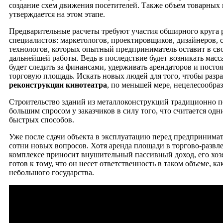
создание схем движения посетителей. Также объем товарных
утверждается на этом этапе.
Предварительные расчеты требуют участия обширного круга
специалистов: маркетологов, проектировщиков, дизайнеров, 
технологов, которых опытный предприниматель оставит в сво
дальнейшей работы. Ведь в последствие будет возникать мас
будет следить за финансами, удерживать арендаторов и посто
торговую площадь. Искать новых людей для того, чтобы разр
реконструкции кинотеатра
, по меньшей мере, нецелесообраз
Строительство зданий из металлоконструкций традиционно п
большим спросом у заказчиков в силу того, что считается одн
быстрых способов.
Уже после сдачи объекта в эксплуатацию перед предпринима
сотни новых вопросов. Хотя аренда площади в торгово-развл
комплексе приносит внушительный пассивный доход, его хоз
готов к тому, что он несет ответственность в таком объеме, ка
небольшого государства.