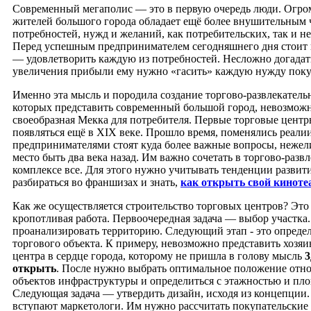
Современный мегаполис — это в первую очередь люди. Огро
жителей большого города обладает ещё более внушительным
потребностей, нужд и желаний, как потребительских, так и н
Перед успешным предпринимателем сегодняшнего дня стоит н
— удовлетворить каждую из потребностей. Несложно догадать
увеличения прибыли ему нужно «гасить» каждую нужду поку
Именно эта мысль и породила создание торгово-развлекатель
которых представить современный большой город, невозможн
своеобразная Мекка для потребителя. Первые торговые центр
появляться ещё в XIX веке. Прошло время, поменялись реалии
предпринимателями стоят куда более важные вопросы, нежели
место быть два века назад. Им важно сочетать в торгово-разв
комплексе все. Для этого нужно учитывать тенденции развити
разбираться во франшизах и знать,
как открыть свой киноте
Как же осуществляется строительство торговых центров? Это 
кропотливая работа. Первоочередная задача — выбор участка
проанализировать территорию. Следующий этап - это опреде
торгового объекта. К примеру, невозможно представить хозяи
центра в сердце города, которому не пришла в голову мысль
3
открыть
. После нужно выбрать оптимальное положение отн
объектов инфраструктуры и определиться с этажностью и пл
Следующая задача — утвердить дизайн, исходя из концепции. 
вступают маркетологи. Им нужно рассчитать покупательские