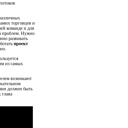
 потоков
 различных
самих торговцев и
ей команде и для
са проблем. Нужно
янно развивать
аботать
проект
но.
ользуется
им из самых
телем возникают
екательном
яин должен быть
к глава