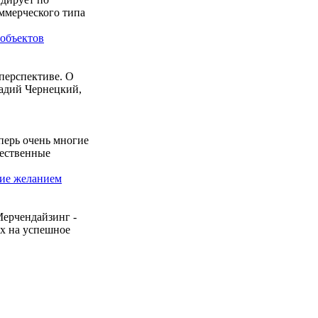
ммерческого типа
 объектов
 перспективе. О
кадий Чернецкий,
перь очень многие
чественные
ние желанием
ерчендайзинг -
х на успешное