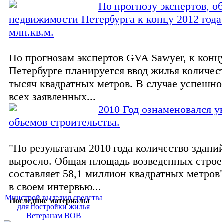
По прогнозу экспертов, о
недвижимости Петербурга к концу 2012 года 
млн.кв.м.
По прогнозам экспертов GVA Sawyer, к концу
Петербурге планируется ввод жилья количес
тысяч квадратных метров. В случае успешн
всех заявленных...
2010 Год ознаменовался 
объемов строительства.
"По результатам 2010 года количество здани
выросло. Общая площадь возведенных стро
составляет 58,1 миллион квадратных метров"
в своем интервью...
Минстрой выделил средства
Последние материалы
для постройки жилья
Ветеранам ВОВ