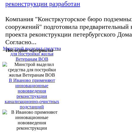
реконструкции разработан
Компания "Констркуторское бюро подземны
сооружений" подготовила предварительный 
проекта реконструкции петербургского Дома
Согласно...
Минстрой выделил средства
Последние материалы
для постройки жилья
Ветеранам ВОВ
В Иваново применяют
инновационные
нововведения
реконструкции
канализационно-очистных
подстанций