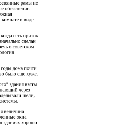
еревянные рамы не
ое объяснение.
тяжная
й комнате в виде
 когда есть приток
значально сделан
ечь о советском
нология
е годы дома почти
во было еще хуже.
ого" здания взяты
упающий через
аделывали щели,
системы.
ая величина
пленные окна
 в зданиях хорошо