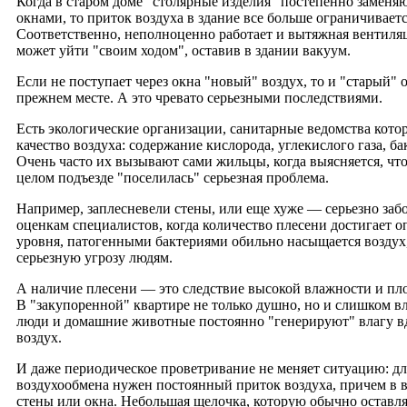
Когда в старом доме "столярные изделия" постепенно замен
окнами, то приток воздуха в здание все больше ограничиваетс
Соответственно, неполноценно работает и вытяжная вентиляц
может уйти "своим ходом", оставив в здании вакуум.
Если не поступает через окна "новый" воздух, то и "старый" о
прежнем месте. А это чревато серьезными последствиями.
Есть экологические организации, санитарные ведомства кото
качество воздуха: содержание кислорода, углекислого газа, ба
Очень часто их вызывают сами жильцы, когда выясняется, что
целом подъезде "поселилась" серьезная проблема.
Например, заплесневели стены, или еще хуже — серьезно заб
оценкам специалистов, когда количество плесени достигает 
уровня, патогенными бактериями обильно насыщается воздух,
серьезную угрозу людям.
А наличие плесени — это следствие высокой влажности и пл
В "закупоренной" квартире не только душно, но и слишком в
люди и домашние животные постоянно "генерируют" влагу в
воздух.
И даже периодическое проветривание не меняет ситуацию: д
воздухообмена нужен постоянный приток воздуха, причем в 
стены или окна. Небольшая щелочка, которую обычно оставл