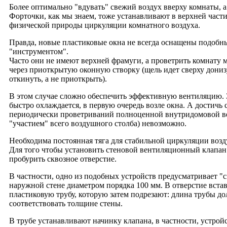
Более оптимально "вдувать" свежий воздух вверху комнаты, а 
Форточки, как мы знаем, тоже устанавливают в верхней части
физической природы циркуляции комнатного воздуха.
Правда, новые пластиковые окна не всегда оснащены подобн
"инструментом".
Часто они не имеют верхней фрамуги, а проветрить комнату 
через приоткрытую оконную створку (щель идет сверху дониз
откинуть, а не приоткрыть).
В этом случае сложно обеспечить эффективную вентиляцию.
быстро охлаждается, в первую очередь возле окна. А достичь
периодически проветриваний полноценной внутридомовой в
"участием" всего воздушного столба) невозможно.
Необходима постоянная тяга для стабильной циркуляции возд
Для того чтобы установить стеновой вентиляционный клапан
пробурить сквозное отверстие.
В частности, одно из подобных устройств предусматривает "
наружной стене диаметром порядка 100 мм. В отверстие вста
пластиковую трубу, которую затем подрезают: длина трубы д
соответствовать толщине стены.
В трубе устанавливают начинку клапана, в частности, устройс