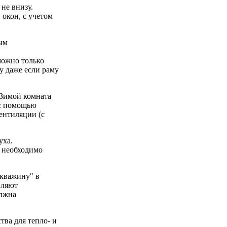
не внизу.
 окон, с учетом
ым
можно только
у даже если раму
 Зимой комната
 с помощью
ентиляции (с
уха.
 необходимо
скважину" в
вляют
олжна
тва для тепло- и