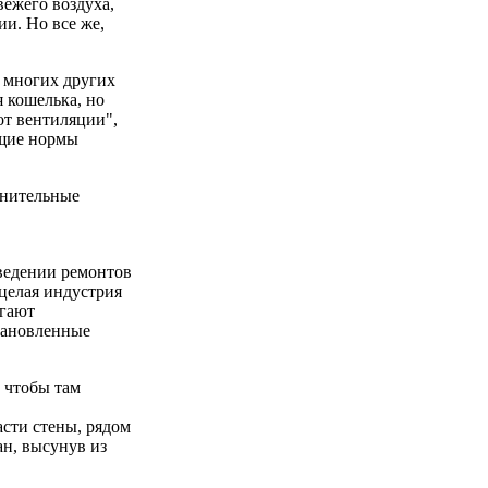
ежего воздуха,
и. Но все же,
 многих других
я кошелька, но
от вентиляции",
ющие нормы
лнительные
ведении ремонтов
 целая индустрия
агают
тановленные
 чтобы там
асти стены, рядом
ан, высунув из