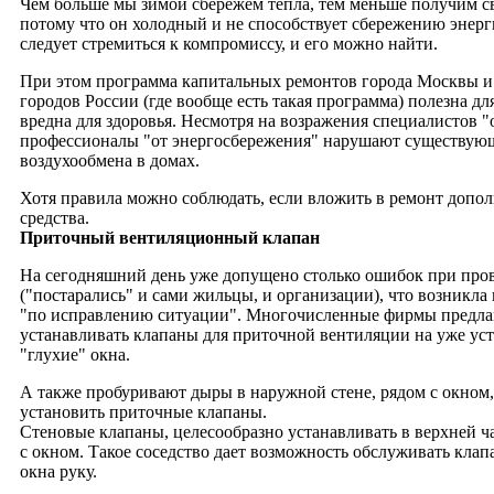
Чем больше мы зимой сбережем тепла, тем меньше получим св
потому что он холодный и не способствует сбережению энерги
следует стремиться к компромиссу, и его можно найти.
При этом программа капитальных ремонтов города Москвы и
городов России (где вообще есть такая программа) полезна дл
вредна для здоровья. Несмотря на возражения специалистов "
профессионалы "от энергосбережения" нарушают существу
воздухообмена в домах.
Хотя правила можно соблюдать, если вложить в ремонт допо
средства.
Приточный вентиляционный клапан
На сегодняшний день уже допущено столько ошибок при про
("постарались" и сами жильцы, и организации), что возникла
"по исправлению ситуации". Многочисленные фирмы предл
устанавливать клапаны для приточной вентиляции на уже ус
"глухие" окна.
А также пробуривают дыры в наружной стене, рядом с окном,
установить приточные клапаны.
Стеновые клапаны, целесообразно устанавливать в верхней ч
с окном. Такое соседство дает возможность обслуживать клап
окна руку.