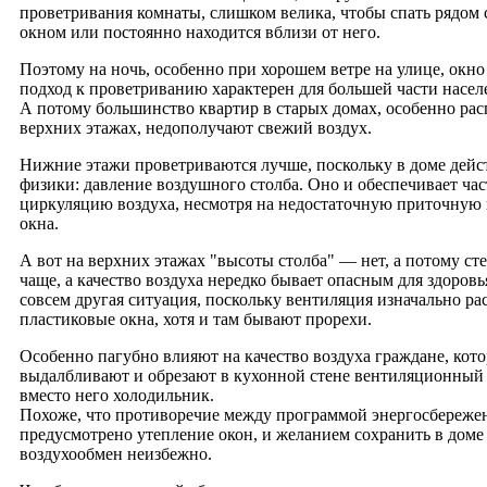
проветривания комнаты, слишком велика, чтобы спать рядом
окном или постоянно находится вблизи от него.
Поэтому на ночь, особенно при хорошем ветре на улице, окно
подход к проветриванию характерен для большей части насел
А потому большинство квартир в старых домах, особенно ра
верхних этажах, недополучают свежий воздух.
Нижние этажи проветриваются лучше, поскольку в доме дейст
физики: давление воздушного столба. Оно и обеспечивает ча
циркуляцию воздуха, несмотря на недостаточную приточную
окна.
А вот на верхних этажах "высоты столба" — нет, а потому с
чаще, а качество воздуха нередко бывает опасным для здоров
совсем другая ситуация, поскольку вентиляция изначально ра
пластиковые окна, хотя и там бывают прорехи.
Особенно пагубно влияют на качество воздуха граждане, кот
выдалбливают и обрезают в кухонной стене вентиляционный 
вместо него холодильник.
Похоже, что противоречие между программой энергосбережен
предусмотрено утепление окон, и желанием сохранить в дом
воздухообмен неизбежно.