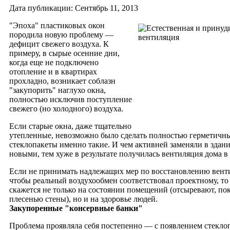
Дата публикации: Сентябрь 11, 2013
"Эпоха" пластиковых окон
породила новую проблему —
дефицит свежего воздуха. К
примеру, в сырые осенние дни,
когда еще не подключено
отопление и в квартирах
прохладно, возникает соблазн
"закупорить" наглухо окна,
полностью исключив поступление
свежего (но холодного) воздуха.
Если старые окна, даже тщательно
утепленные, невозможно было сделать полностью герметичны
стеклопакеты именно такие.
И чем активней заменяли в здани
новыми, тем хуже в результате получилась вентиляция дома в
Если не принимать надлежащих мер по восстановлению вент
чтобы реальный воздухообмен соответствовал проектному, то
скажется не только на состоянии помещений (отсыревают, п
плесенью стены), но и на здоровье людей.
Закупоренные "консервные банки"
Проблема проявляла себя постепенно — с появлением стеклоп