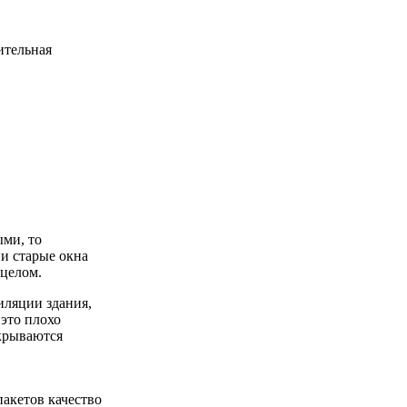
ми, то
и старые окна
 целом.
иляции здания,
 это плохо
окрываются
акетов качество