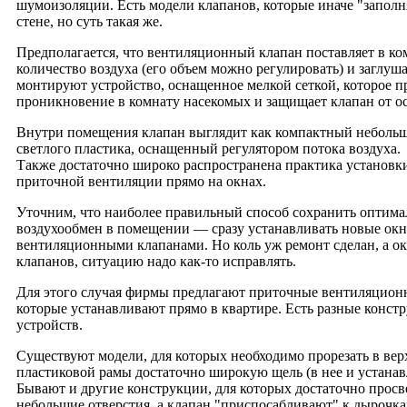
шумоизоляции. Есть модели клапанов, которые иначе "заполн
стене, но суть такая же.
Предполагается, что вентиляционный клапан поставляет в к
количество воздуха (его объем можно регулировать) и заглу
монтируют устройство, оснащенное мелкой сеткой, которое п
проникновение в комнату насекомых и защищает клапан от ос
Внутри помещения клапан выглядит как компактный небольш
светлого пластика, оснащенный регулятором потока воздуха.
Также достаточно широко распространена практика установк
приточной вентиляции прямо на окнах.
Уточним, что наиболее правильный способ сохранить оптим
воздухообмен в помещении — сразу устанавливать новые ок
вентиляционными клапанами. Но коль уж ремонт сделан, а ок
клапанов, ситуацию надо как-то исправлять.
Для этого случая фирмы предлагают приточные вентиляцион
которые устанавливают прямо в квартире. Есть разные конс
устройств.
Существуют модели, для которых необходимо прорезать в вер
пластиковой рамы достаточно широкую щель (в нее и устанав
Бывают и другие конструкции, для которых достаточно просв
небольшие отверстия, а клапан "приспосабливают" к дырочка