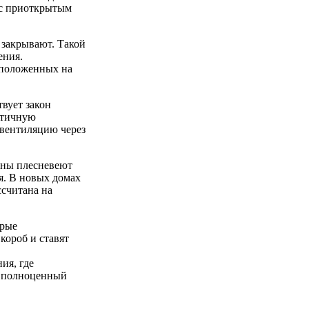
 с приоткрытым
 закрывают. Такой
ения.
сположенных на
вует закон
стичную
 вентиляцию через
тены плесневеют
ья. В новых домах
ссчитана на
орые
короб и ставят
ия, где
е полноценный