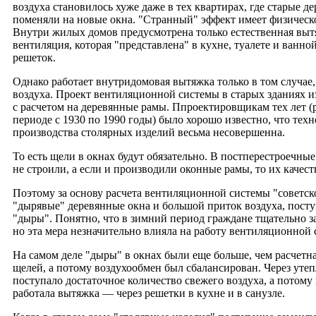
воздуха становилось хуже даже в тех квартирах, где старые д
поменяли на новые окна. "Странный" эффект имеет физическ
Внутри жилых домов предусмотрена только естественная вы
вентиляция, которая "представлена" в кухне, туалете и ванно
решеток.
Однако работает внутридомовая вытяжка только в том случае,
воздуха. Проект вентиляционной системы в старых зданиях и
с расчетом на деревянные рамы. Ппроектировщикам тех лет (р
периоде с 1930 по 1990 годы) было хорошо известно, что тех
производства столярных изделий весьма несовершенна.
То есть щели в окнах будут обязательно. В постперестроечны
не строили, а если и производили оконные рамы, то их качест
Поэтому за основу расчета вентиляционной системы "советск
"дырявые" деревянные окна и большой приток воздуха, пост
"дыры". Понятно, что в зимний период граждане тщательно з
но эта мера незначительно влияла на работу вентиляционной 
На самом деле "дыры" в окнах были еще больше, чем расчетн
щелей, а потому воздухообмен был сбалансирован. Через уте
поступало достаточное количество свежего воздуха, а потому
работала вытяжка — через решетки в кухне и в санузле.