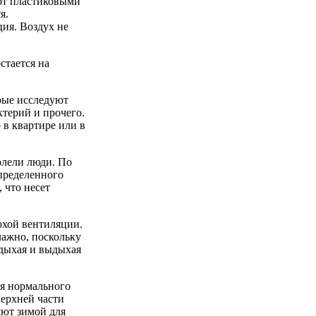
яют пластиковыми
я.
ия. Воздух не
стается на
рые исследуют
ктерий и прочего.
 в квартире или в
олели люди. По
определенного
 что несет
охой вентиляции.
лажно, поскольку
дыхая и выдыхая
ля нормального
верхней части
яют зимой для