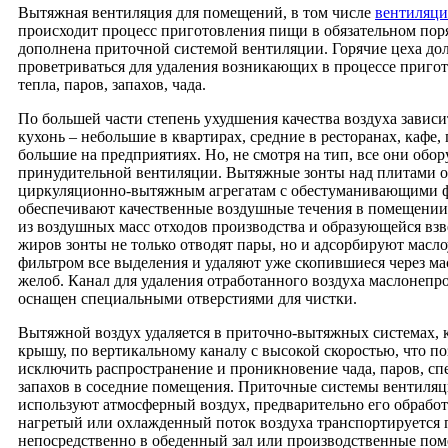
Вытяжная вентиляция для помещений, в том числе
вентиляци
происходит процесс приготовления пищи в обязательном пор
дополнена приточной системой вентиляции. Горячие цеха д
проветриваться для удаления возникающих в процессе приго
тепла, паров, запахов, чада.
По большей части степень ухудшения качества воздуха зависи
кухонь – небольшие в квартирах, средние в ресторанах, кафе,
большие на предприятиях. Но, не смотря на тип, все они обо
принудительной вентиляции. Вытяжные зонты над плитами о
циркуляционно-вытяжным агрегатам с обестуманивающими 
обеспечивают качественные воздушные течения в помещении.
из воздушных масс отходов производства и образующейся взв
жиров зонты не только отводят пары, но и адсорбируют мас
фильтром все выделения и удаляют уже скопившиеся через м
желоб. Канал для удаления отработанного воздуха маслонепр
оснащен специальными отверстиями для чистки.
Вытяжной воздух удаляется в приточно-вытяжных системах, к
крышу, по вертикальному каналу с высокой скоростью, что по
исключить распространение и проникновение чада, паров, с
запахов в соседние помещения. Приточные системы вентиляц
используют атмосферный воздух, предварительно его обрабо
нагретый или охлажденный поток воздуха транспортируется 
непосредственно в обеденный зал или производственные пом