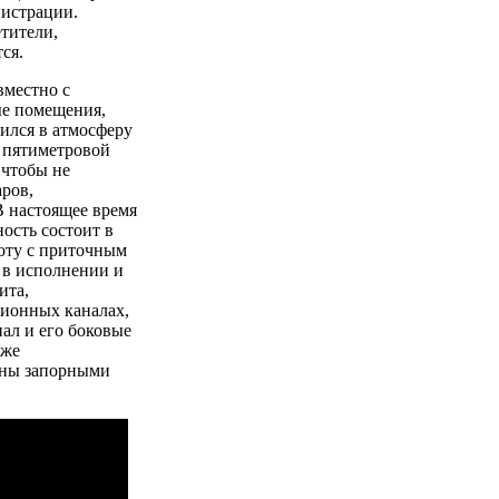
нистрации.
етители,
ся.
вместно с
е помещения,
дился в атмосферу
а пятиметровой
 чтобы не
аров,
В настоящее время
ость состоит в
боту с приточным
 в исполнении и
ита,
ционных каналах,
нал и его боковые
 же
ены запорными