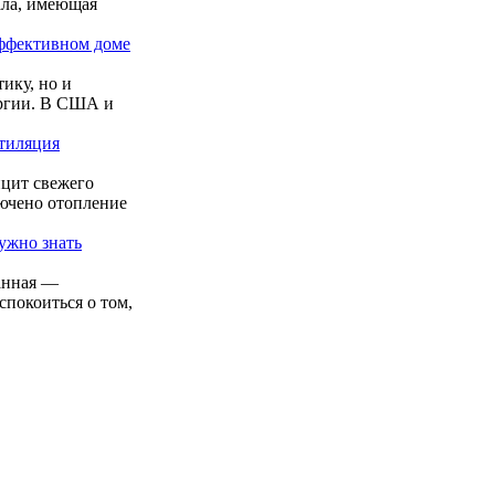
ала, имеющая
эффективном доме
ику, но и
ергии. В США и
нтиляция
цит свежего
лючено отопление
ужно знать
ванная —
покоиться о том,