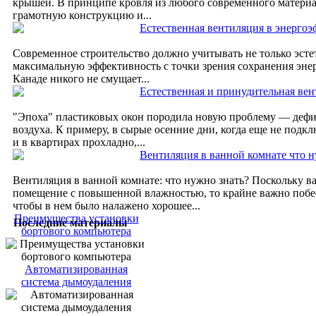
крышей. В принципе кровля из любого современного матери
грамотную конструкцию и...
Естественная вентиляция в энерго
Современное строительство должно учитывать не только эстет
максимальную эффективность с точки зрения сохранения эн
Канаде никого не смущает...
Естественная и принудительная ве
"Эпоха" пластиковых окон породила новую проблему — дефи
воздуха. К примеру, в сырые осенние дни, когда еще не подк
и в квартирах прохладно,...
Вентиляция в ванной комнате что н
Вентиляция в ванной комнате: что нужно знать? Поскольку 
помещение с повышенной влажностью, то крайне важно побес
чтобы в нем было налажено хорошее...
Преимущества установки
Последние материалы
бортового компьютера
Автоматизированная
система дымоудаления