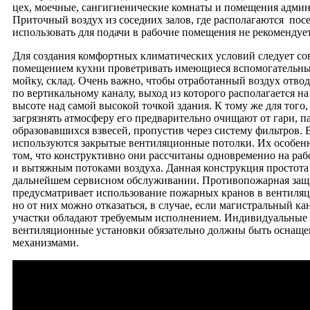
цех, моечные, сангигиенические комнаты и помещения адми
Приточный воздух из соседних залов, где располагаются пос
использовать для подачи в рабочие помещения не рекомендует
Для создания комфортных климатических условий следует со
помещением кухни проветривать имеющиеся вспомогательны
мойку, склад. Очень важно, чтобы отработанный воздух отво
по вертикальному каналу, выход из которого располагается н
высоте над самой высокой точкой здания. К тому же для того,
загрязнять атмосферу его предварительно очищают от гари, п
образовавшихся взвесей, пропустив через систему фильтров. 
используются закрытые вентиляционные потолки. Их особенн
том, что конструктивно они рассчитаны одновременно на ра
и вытяжным потоками воздуха. Данная конструкция простота
дальнейшем сервисном обслуживании. Противопожарная защ
предусматривает использование пожарных кранов в вентиля
но от них можно отказаться, в случае, если магистральный ка
участки обладают требуемым исполнением. Индивидуальные
вентиляционные установки обязательно должны быть оснащ
механизмами.