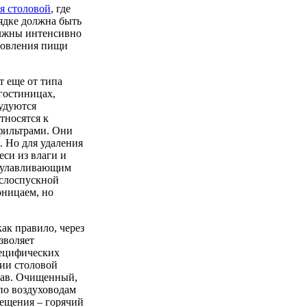
я столовой
, где
ядке должна быть
олжны интенсивно
товления пищи
т еще от типа
 гостиницах,
рудуются
тносятся к
фильтрами. Они
 Но для удаления
еси из влаги и
лоулавливающим
аслоспускной
оницаем, но
ак правило, через
зволяет
пецифических
ии столовой
тав. Очищенный,
по воздуховодам
ещения – горячий