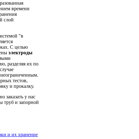
бразованная
чением времени
хранения
й слой
истемой "в
ляется
ках. С целью
щены
электроды
имыми
ю, разделяя их по
 случае
ь неограниченным.
орных тестов,
вку и прокалку.
о заказать у нас
ы труб и запорной
рки и их хранение