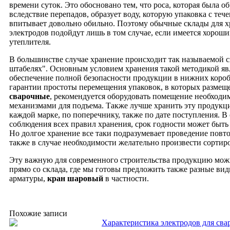
времени суток. Это обосновано тем, что роса, которая была о
вследствие перепадов, образует воду, которую упаковка с те
впитывает довольно обильно. Поэтому обычные склады для 
электродов подойдут лишь в том случае, если имеется хороши
утеплителя.
В большинстве случае хранение происходит так называемой с
штабелях". Основным условием хранения такой методикой яв
обеспечение полной безопасности продукции в нижних короб
гарантии простоты перемещения упаковок, в которых разме
сварочные
, рекомендуется оборудовать помещение необход
механизмами для подъема. Также лучше хранить эту продукци
каждой марке, по поперечнику, также по дате поступления. В
соблюдения всех правил хранения, срок годности может быт
Но долгое хранение все таки подразумевает проведение повт
также в случае необходимости желательно произвести сортиро
Эту важную для современного строительства продукцию можн
прямо со склада, где мы готовы предложить также разные вид
арматуры,
кран шаровый
в частности.
Похожие записи
Характеристика электродов для сва