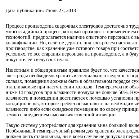
Дата публикации: Июль 27, 2013
Процесс производства сварочных электродов достаточно тру
многостадийный процесс, который проходит с применением 
технологий, предполагается наличие опытного персонала с 
квалификации. Но, если не держать под контролем настолько
производстве, как хранение уже готового товара при соотве
условиях, то все старания персонала на производстве, а в буд
покупателей сведутся к нулю.
Известным и общепринятым правилом будет то, что качестве
электроды необходимо хранить в специально отведенных под
складах, помещения должны быть в обязательном порядке сух
отапливаемые при наступлении холодов. Температура не обя
ниже 14 градусов при влажности воздуха не больше 50%. Ну
влажности в помещении достигается с помощью установки 
кондиционеров, которые требуется выставить на необходимы
влажности либо если складское помещение по своему принци
землю с внедрением высококачественной изоляции.
Такую систему употребляют для хранения вина большой выд
Необходимый температурный режим для хранения электродо
должен быть стабильным, ни в коем случае не допуская переп