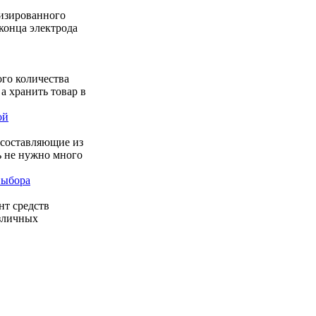
лизированного
конца электрода
го количества
 а хранить товар в
ой
 составляющие из
ь не нужно много
выбора
нт средств
азличных