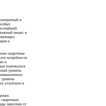
дозатратный и
особых
высочайшей
 важный нюанс в
тствующих
ущем и
нные сварочные
 эти потребности
ие и
зана понижаться
жный уровень
промышленных
й уровень
пу углублено в
ержки.
в сварочных
ады зависимо от