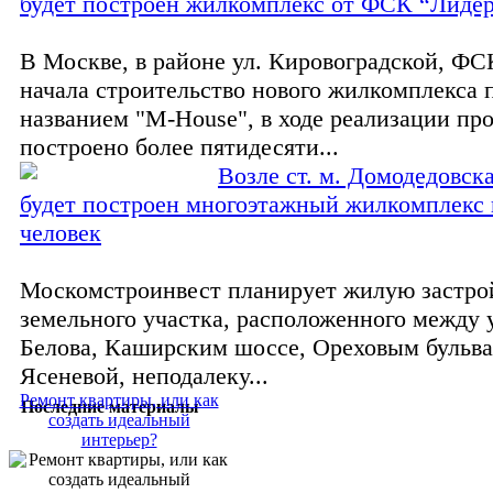
будет построен жилкомплекс от ФСК “Лиде
В Москве, в районе ул. Кировоградской, ФС
начала строительство нового жилкомплекса 
названием "M-House", в ходе реализации про
построено более пятидесяти...
Возле ст. м. Домодедовск
будет построен многоэтажный жилкомплекс 
человек
Москомстроинвест планирует жилую застро
земельного участка, расположенного между у
Белова, Каширским шоссе, Ореховым бульва
Ясеневой, неподалеку...
Ремонт квартиры, или как
Последние материалы
создать идеальный
интерьер?