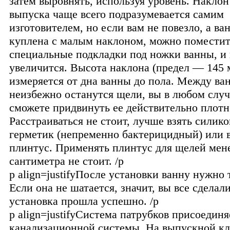
затем выровнять, используя уровень. Наклон
выпуска чаще всего подразумевается самим
изготовителем, но если вам не повезло, а ва
куплена с малым наклоном, можно помести
специальные подкладки под ножки ванны, и
увеличится. Высота наклона (предел — 145 
измеряется от дна ванны до пола. Между ва
неизбежно останутся щели, вы в любом случ
сможете придвинуть ее действительно плотн
Расстраиваться не стоит, лучше взять силик
герметик (непременно бактерицидный) или 
плинтус. Применять плинтус для щелей мен
сантиметра не стоит. /p
p align=justifyПосле установки ванну нужно 
Если она не шатается, значит, вы все сделал
установка прошла успешно. /p
p align=justifyСистема патрубков присоединя
канализационной системы. На выпускной кл