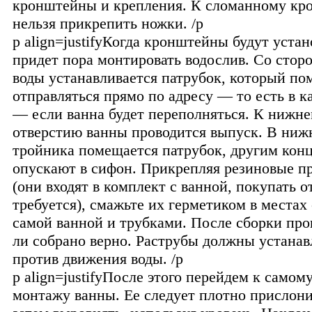
кронштейны и крепления. К сломанному кр
нельзя прикрепить ножки. /p
p align=justifyКогда кронштейны будут уста
придет пора монтировать водослив. Со стор
воды устанавливается патрубок, который по
отправляться прямо по адресу — то есть в 
— если ванна будет переполняться. К нижн
отверстию ванны проводится выпуск. В ниж
тройника помещается патрубок, другим конц
опускают в сифон. Прикрепляя резиновые п
(они входят в комплект с ванной, покупать о
требуется), смажьте их герметиком в местах
самой ванной и трубками. После сборки пров
ли собрано верно. Раструбы должны устанав
против движения воды. /p
p align=justifyПосле этого перейдем к само
монтажу ванны. Ее следует плотно прислонит