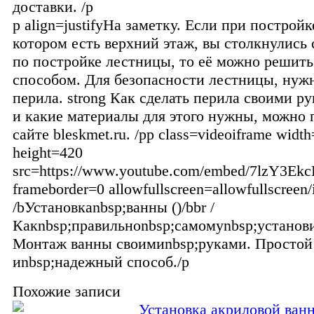
доставки. /p
p align=justifyНа заметку. Если при постройк
котором есть верхний этаж, вы столкнулись
по постройке лестницы, то её можно решит
способом. Для безопасности лестницы, нуж
перила. strong Как сделать перила своими рук
и какие материалы для этого нужны, можно 
сайте bleskmet.ru. /pp class=videoiframe widt
height=420
src=https://www.youtube.com/embed/7lzY3Ekc
frameborder=0 allowfullscreen=allowfullscreen/
/bУстановкаnbsp;ванны ()/bbr /
Какnbsp;правильноnbsp;самомуnbsp;установи
Монтаж ванны своимиnbsp;руками. Простой
иnbsp;надежный способ./p
Похожие записи
Установка акриловой ван