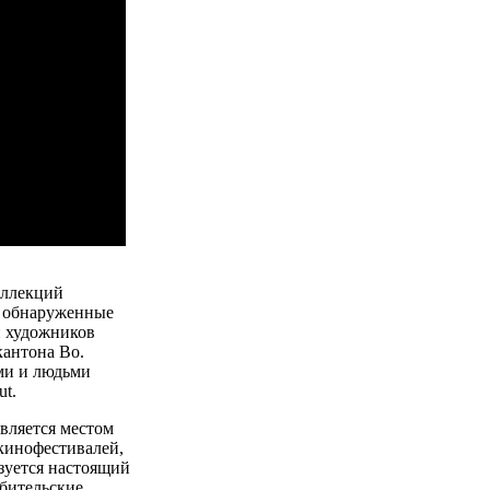
оллекций
, обнаруженные
н художников
кантона Во.
ми и людьми
ut.
является местом
кинофестивалей,
изуется настоящий
юбительские