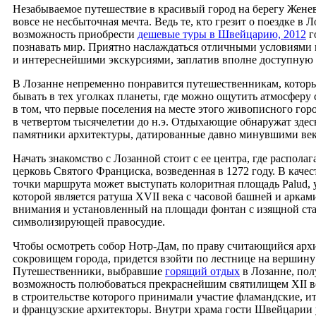
Незабываемое путешествие в красивый город на берегу Женев
вовсе не несбыточная мечта. Ведь те, кто грезит о поездке в 
возможность приобрести
дешевые туры в Швейцарию, 2012
г
познавать мир. Приятно наслаждаться отличными условиями
и интереснейшими экскурсиями, заплатив вполне доступную 
В Лозанне непременно понравится путешественникам, котор
бывать в тех уголках планеты, где можно ощутить атмосферу
в том, что первые поселения на месте этого живописного гор
в четвертом тысячелетии до н.э. Отдыхающие обнаружат зде
памятники архитектуры, датированные давно минувшими ве
Начать знакомство с Лозанной стоит с ее центра, где располаг
церковь Святого Франциска, возведенная в 1272 году. В каче
точки маршрута может выступать колоритная площадь Palud,
которой является ратуша XVII века с часовой башней и аркам
внимания и установленный на площади фонтан с изящной ста
символизирующей правосудие.
Чтобы осмотреть собор Нотр-Дам, по праву считающийся ар
сокровищем города, придется взойти по лестнице на вершину
Путешественники, выбравшие
горящий отдых
в Лозанне, по
возможность полюбоваться прекраснейшим святилищем XII в
в строительстве которого принимали участие фламандские, и
и французские архитекторы. Внутри храма гости Швейцарии 