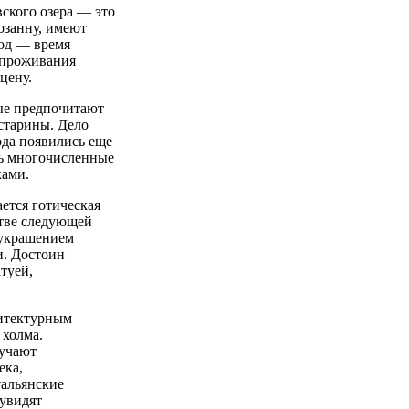
ского озера — это
Лозанну, имеют
од — время
 проживания
цену.
ые предпочитают
 старины. Дело
ода появились еще
сь многочисленные
ками.
ается готическая
стве следующей
 украшением
и. Достоин
туей,
хитектурным
 холма.
лучают
ека,
тальянские
увидят