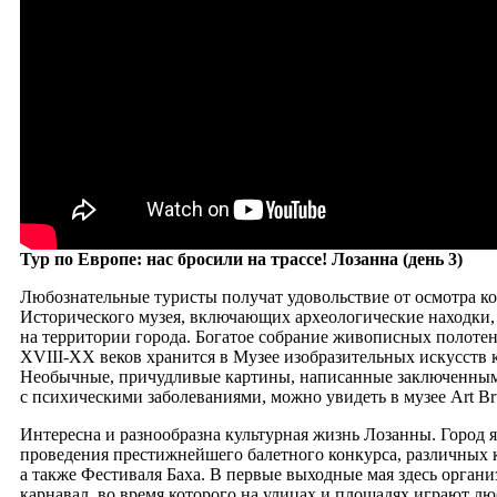
Тур по Европе: нас бросили на трассе! Лозанна (день 3)
Любознательные туристы получат удовольствие от осмотра к
Исторического музея, включающих археологические находки
на территории города. Богатое собрание живописных полоте
ХVIII-ХХ веков хранится в Музее изобразительных искусств 
Необычные, причудливые картины, написанные заключенны
с психическими заболеваниями, можно увидеть в музее Art Br
Интересна и разнообразна культурная жизнь Лозанны. Город 
проведения престижнейшего балетного конкурса, различных 
а также Фестиваля Баха. В первые выходные мая здесь орган
карнавал, во время которого на улицах и площадях играют л