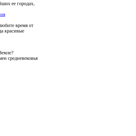
йших ее городах,
ния
любите время от
да красивые
 Земле?
емен средневековья