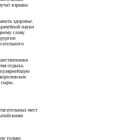
вучат взрывы
авить здоровье.
врачебной науки
днему слову
ирургии
гательного
ешественники
емя отдыха.
пулярнейшую
 королевские
 сыры.
тягательных мест
льпийскими
 не только