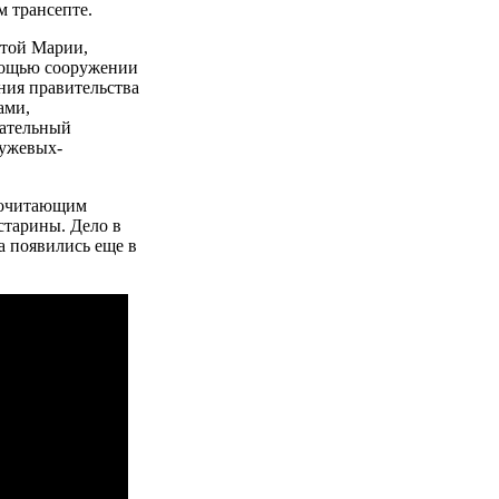
м трансепте.
ятой Марии,
 мощью сооружении
ания правительства
ами,
вательный
тужевых-
почитающим
старины. Дело в
а появились еще в