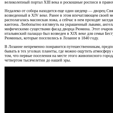
великолепный портал XIII века и роскошные росписи в право
Недалеко от собора находится еще один шедевр — дворец Св
возведенный в XIV веке. Ранее в этом впечатляющем своей
располагалась масонская ложа, а сейчас в нем проходят засед
кантона. Любопытно взглянуть на украшенный львами, ангел
мифическими существами фасад дворца Рюмина. Этот очаро
итальянский палаццо был возведен в XIX веке для семьи Бес
Рюминых, которые поселились в Лозанне в 1840 году.
В Лозанне непременно понравится путешественникам, пред
бывать в тех уголках планеты, где можно ощутить атмосферу 
том, что первые поселения на месте этого живописного город
четвертом тысячелетии до нашей эры.