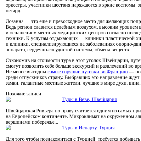
оркестры, участники шествия наряжаются в яркие костюмы, з
петард.
Лозанна — это еще и превосходное место для желающих попр
Ведь регион славится целебным воздухом, высоким уровнем 
и оснащением местных медицинских центров согласно после
техники. К услугам отдыхающих — клиники пластической х
и клиники, специализирующиеся на заболеваниях опорно-дви
аппарата, сердечно-сосудистой системы, обмена веществ.
Сэкономив на стоимости тура в этот уголок Швейцарии, пут
смогут позволить себе больше экскурсий и развлечений во вр
Не менее выгодны
самые горящие путевки во Францию
— по
среди отпускников страну. Выбравших это направление ждут
замки, галантные местные жители, лучшие в мире духи, вина,
Похожие записи
Туры в Веве, Швейцария
Швейцарская Ривьера по праву считается одним из самых при
на Европейском континенте. Микроклимат на окруженном а
вершинами побережье...
Туры в Испарту, Турция
Для того чтобы познакомиться с Турцией, требуется побывать