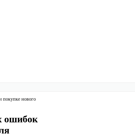
и покупке нового
х ошибок
ля