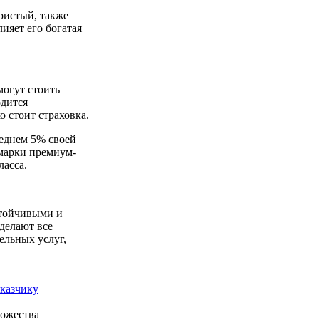
ристый, также
ияет его богатая
могут стоить
одится
о стоит страховка.
реднем 5% своей
 марки премиум-
ласса.
стойчивыми и
сделают все
ельных услуг,
аказчику
ножества