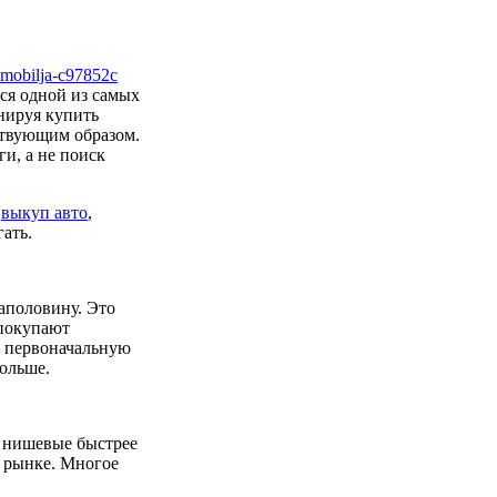
ся одной из самых
анируя купить
ствующим образом.
и, а не поиск
з
выкуп авто
,
ать.
наполовину. Это
 покупают
т первоначальную
больше.
 нишевые быстрее
м рынке. Многое