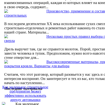
взаимосвязанных операций, каждая из которых влияет на коне
в свою очередь, содержит...
Производство, применение и состав
строительных
В последнем десятилетии XX века использование сухих смес
строительно-отделочных и ремонтных работ наконец-то стало
нашей стране. Материалы...
Несколько простых правил выбора 
сверла
Дрель выручит там, где не справится молоток. Порой, простая
завести человека в тупик. Предположим, нужно всего-навсего
стене отверстие для...
Высокосовременные материалы, пр
покрытия кровли. Варианты для выбора
Считаем, что этот разговор, который разовьется у нас здесь и с
интересом воспринят. Он заинтересует и тех из вас, кто толь
начать по наступлению...
Как маленькое строительное
Последние материалы
предприятие может
эффективно использовать
аренду автовышки