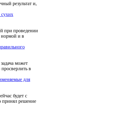
чный результат и,
 сухих
ей при проведении
 нормой и в
правильного
 задача может
 просверлить в
именяемые для
ейчас будет с
ко принял решение