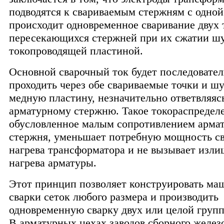
подводятся к свариваемым стержням с одной
происходит одновременное сваривание двух 
пересекающихся стержней при их сжатии 
токопроводящей пластиной.
Основной сварочный ток будет последовате
проходить через обе свариваемые точки и 
медную пластину, незначительно ответвляяс
арматурному стержню. Такое токораспредел
обусловленное малым сопротивлением арма
стержня, уменьшает потребную мощность св
нагрева трансформатора и не вызывает изли
нагрева арматуры.
Этот принцип позволяет конструировать ма
сварки сеток любого размера и производить
одновременную сварку двух или целой групп
В арматурных цехах заводов сборного желез