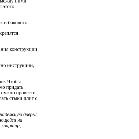
е между ними
я этого
к и бокового.
крепятся
ания конструкции
сно инструкции,
ке. Чтобы
мо придать
о нужно провести
лать стыки плит с
 надежную дверь?
ующейся на
х квартир,