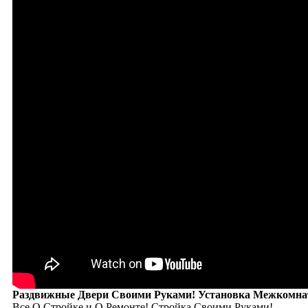
Раздвижные Двери Своими Руками! Установка Межкомна
Все О Стройке и О Ремонте! Стройка Своими Руками!