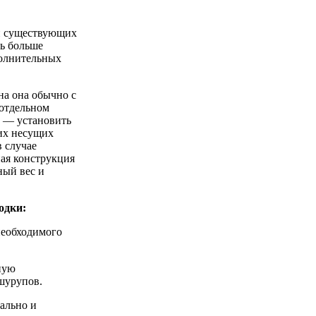
ки существующих
ть больше
полнительных
на она обычно с
 отдельном
у — установить
ких несущих
в случае
ная конструкция
ный вес и
одки:
необходимого
ную
шурупов.
ально и