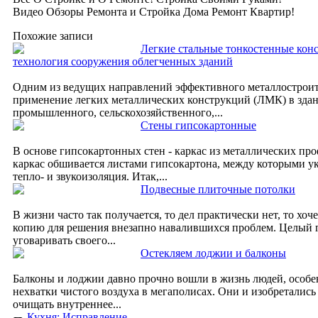
Видео Обзоры Ремонта и Стройка Дома Ремонт Квартир!
Похожие записи
Легкие стальные тонкостенные кон
технология сооружения облегченных зданий
Одним из ведущих направлений эффективного металлостроите
применение легких металлических конструкций (ЛМК) в зда
промышленного, сельскохозяйственного,...
Стены гипсокартонные
В основе гипсокартонных стен - каркас из металлических пр
каркас обшивается листами гипсокартона, между которыми у
тепло- и звукоизоляция. Итак,...
Подвесные плиточные потолки
В жизни часто так получается, то дел практически нет, то хоч
копию для решения внезапно навалившихся проблем. Целый 
уговаривать своего...
Остекляем лоджии и балконы
Балконы и лоджии давно прочно вошли в жизнь людей, особе
нехватки чистого воздуха в мегаполисах. Они и изобретались 
очищать внутреннее...
Кухня: Исправление