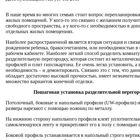
В наше время во многих семьях стоит вопрос перепланиров
жилых помещений. У кого-то это связано с желанием получи
свободного пространства, а у кого-то с необходимостью в до
отдельных жилых помещениях.
Наиболее распространенной является вторая ситуация и связа
рождением ребенка, бракосочетанием, или необходимостью в
рабочем кабинете. Наиболее легкий способ разделить комнат
разделительную перегородку, которая состоит из металличес
профилей и плит гипсокартона. Ее очень легко установить, а 
необходимость – и демонтировать. Связано это с тем, что дан
обладает достаточно высокой прочностью, имеет незначитель
множество вариантов конечной отделки.
Пошаговая установка разделительной перегор
Потолочный, боковые и напольный профили (UW-профили) 
размера нарезают с помощью ножниц по металлу.
На нижнюю сторону напольного профиля клеят уплотнитель
самоклеющуюся ленту и прикрепляют его к полу с помощью 
Боковой профиль устанавливается в напольный строго вертик