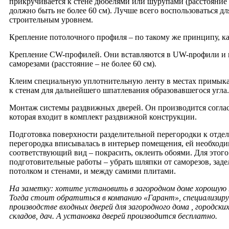
прикручивается к стене дюбелями или шурупами (расстояни
должно быть не более 60 см). Лучше всего воспользоваться дл
строительным уровнем.
Крепление потолочного профиля – по такому же принципу, ка
Крепление CW-профилей. Они вставляются в UW-npoфили и 
саморезами (расстояние – не более 60 см).
Клеим специальную уплотнительную ленту в местах примык
к стенам для дальнейшего шпатлевания образовавшегося угла.
Монтаж системы раздвижных дверей. Он производится согла
которая входит в комплект раздвижной конструкции.
Подготовка поверхности разделительной перегородки к отдел
перегородка вписывалась в интерьер помещения, ей необходи
соответствующий вид – покрасить, оклеить обоями. Для этог
подготовительные работы – убрать шляпки от саморезов, заде
потолком и стенами, и между самими плитами.
На заметку: хотите установить в загородном доме хорошую
Тогда стоит обратиться в компанию «Гарант», специализир
производстве входных дверей для загородного дома , городски
складов, дач. А установка дверей производится бесплатно.