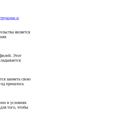
струкции и
льства является
ниях
офилей. Этот
кладывается
ется заиметь свою
год пришлось
нно в условиях
для того, чтобы