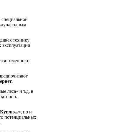
е специальной
еждународным
щадках технику
к эксплуатации
исят именно от
предпочитают
ернет.
е леса» и т.д, в
оятность
Куплю...»
, но и
ного потенциальных
.