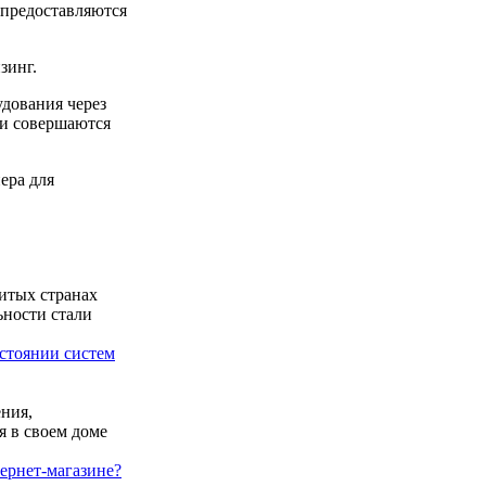
 предоставляются
зинг.
дования через
ки совершаются
ера для
итых странах
ьности стали
стоянии систем
ния,
я в своем доме
ернет-магазине?