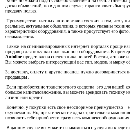
Конечно можно подать свое объявление и на бесплатные общ
доски объявлений, но в данном случае, гарантировать быстр
продажу нельзя.
Преимущество платных автопорталов состоит в том, что у н
реальные, актуальные объявления, в которых указаны технич
характеристики оборудования, а также присутствует его фото,
ознакомления.
Также на специализированных интернет-порталах проще най
продавца для покупки подержанного оборудования. К примеру
Autoline
представлена спецтехника по всей России, а также и 
Вы можете выбрать интересующий вас тип, модель и марку о
За доставку, оплату и другие нюансы нужно договариваться 
продавцом .
Если приобретение транспортного средства это для вашей 
большое капиталовложение, вы можете арендовать технику ил
лизинг или кредит.
Конечно, у покупки есть свое неоспоримое преимущество – э
окупаемость. Но, практически не одна строительная компани
позволить себе приобрести сразу весь комплект оборудования
В данном случае вы можете ознакомиться с услугами кредита