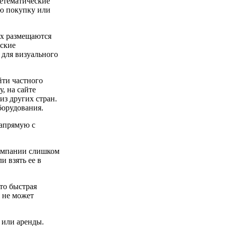
етематические
ую покупку или
их размещаются
еские
 для визуального
ти частного
, на сайте
из других стран.
борудования.
напрямую с
компании слишком
и взять ее в
то быстрая
я не может
.
 или аренды.