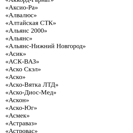
«Аксио-Ра»
«Алвалюс»
«Алтайская СТК»
«Альянс 2000»
«Альянс»
«Альянс-Нижний Новгород»
«Асик»
«АСК-ВАЗ»
«Аско Скэл»
«Аско»
«Аско-Вятка ЛТД»
«Аско-Диос-Мед»
«Аскон»
«Аско-Юг»
«Асмек»
«Астраваз»
«Астровас»