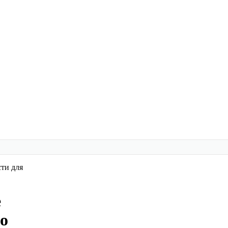
ти для
е
о