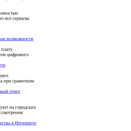
полностью
то все сериалы
овые возможности
 плату
стем цифрового
ете
рнет.
 а при грамотном
ный ответ
куют на городских
ассмотрения
тства в Интернете