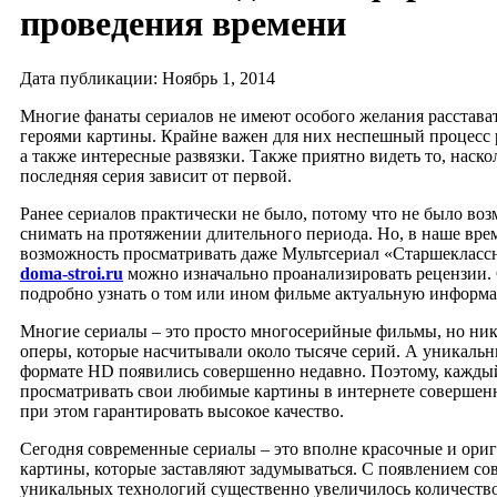
проведения времени
Дата публикации: Ноябрь 1, 2014
Многие фанаты сериалов не имеют особого желания расстава
героями картины. Крайне важен для них неспешный процесс 
а также интересные развязки. Также приятно видеть то, наско
последняя серия зависит от первой.
Ранее сериалов практически не было, потому что не было во
снимать на протяжении длительного периода. Но, в наше врем
возможность просматривать даже Мультсериал «Старшеклассн
doma-stroi.ru
можно изначально проанализировать рецензии.
подробно узнать о том или ином фильме актуальную информ
Многие сериалы – это просто многосерийные фильмы, но ни
оперы, которые насчитывали около тысяче серий. А уникальн
формате HD появились совершенно недавно. Поэтому, кажды
просматривать свои любимые картины в интернете совершен
при этом гарантировать высокое качество.
Сегодня современные сериалы – это вполне красочные и ори
картины, которые заставляют задумываться. С появлением с
уникальных технологий существенно увеличилось количество