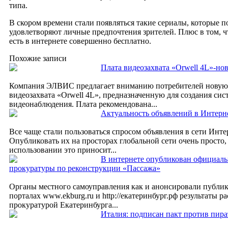
типа.
В скором времени стали появляться такие сериалы, которые 
удовлетворяют личные предпочтения зрителей. Плюс в том, ч
есть в интернете совершенно бесплатно.
Похожие записи
Плата видеозахвата «Orwell 4L»-н
Компания ЭЛВИС предлагает вниманию потребителей новую
видеозахвата «Orwell 4L», предназначенную для создания си
видеонаблюдения. Плата рекомендована...
Актуальность объявлений в Интерн
Все чаще стали пользоваться спросом объявления в сети Инте
Опубликовать их на просторах глобальной сети очень просто,
использовании это приносит...
В интернете опубликован официаль
прокуратуры по реконструкции «Пассажа»
Органы местного самоуправления как и анонсировали публи
порталах www.ekburg.ru и http://екатеринбург.рф результаты р
прокуратурой Екатеринбурга...
Италия: подписан пакт против пира