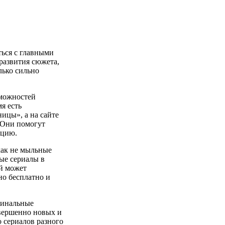
ться с главными
развития сюжета,
лько сильно
зможностей
я есть
ицы», а на сайте
 Они помогут
ацию.
как не мыльные
ые сериалы в
й может
но бесплатно и
гинальные
овершенно новых и
 сериалов разного