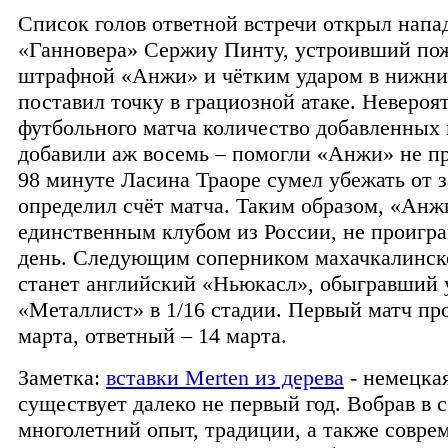
Список голов ответной встречи открыл нап
«Ганновера» Сержиу Пинту, устроивший пож
штрафной «Анжи» и чётким ударом в нижний
поставил точку в грациозной атаке. Невероя
футбольного матча количество добавленных 
добавили аж восемь – помогли «Анжи» не пр
98 минуте Ласина Траоре сумел убежать от 
определил счёт матча. Таким образом, «Анж
единственным клубом из России, не проигра
день. Следующим соперником махачкалинск
станет английский «Ньюкасл», обыгравший
«Металлист» в 1/16 стадии. Первый матч пр
марта, ответный – 14 марта.
Заметка:
вставки Merten из дерева
- немецка
существует далеко не первый год. Вобрав в с
многолетний опыт, традиции, а также совре