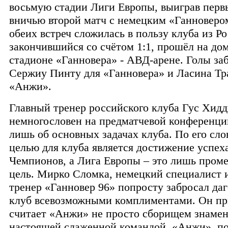
восьмую стадии Лиги Европы, выиграв перв
вничью второй матч с немецким «Ганноверо
обеих встреч сложилась в пользу клуба из Р
закончившийся со счётом 1:1, прошёл на д
стадионе «Ганновера» - АВД-арене. Голы за
Сержиу Пинту для «Ганновера» и Ласина Тр
«Анжи».
Главный тренер российского клуба Гус Хидд
немногословен на предматчевой конференции
лишь об основных задачах клуба. По его сло
целью для клуба является достижение успех
Чемпионов, а Лига Европы – это лишь пром
цель. Мирко Сломка, немецкий специалист 
тренер «Ганновер 96» попросту забросал да
клуб всевозможными комплиментами. Он при
считает «Анжи» не просто сборищем знамен
настоящей слаженной командой. «Анжи», по