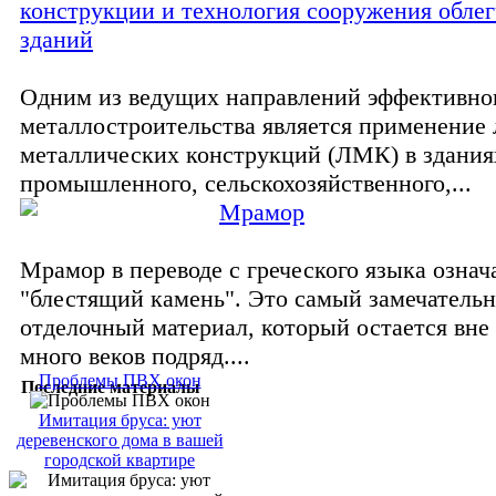
конструкции и технология сооружения обле
зданий
Одним из ведущих направлений эффективно
металлостроительства является применение 
металлических конструкций (ЛМК) в здания
промышленного, сельскохозяйственного,...
Мрамор
Мрамор в переводе с греческого языка означ
"блестящий камень". Это самый замечатель
отделочный материал, который остается вне
много веков подряд....
Проблемы ПВХ окон
Последние материалы
Имитация бруса: уют
деревенского дома в вашей
городской квартире