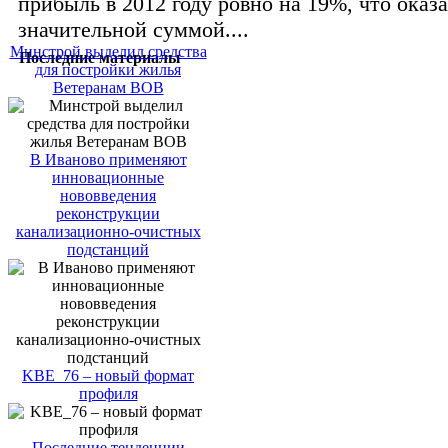
прибыль в 2012 году ровно на 19%, что оказ
значительной суммой....
Минстрой выделил средства
Последние материалы
для постройки жилья
Ветеранам ВОВ
В Иваново применяют
инновационные
нововведения
реконструкции
канализационно-очистных
подстанций
KBE_76 – новый формат
профиля
Последние тенденции