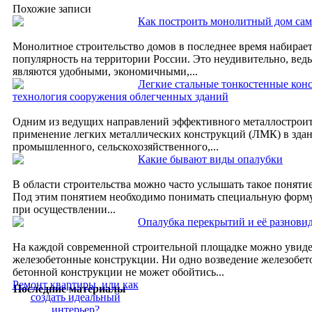
Похожие записи
Как построить монолитный дом сам
Монолитное строительство домов в последнее время набирае
популярность на территории России. Это неудивительно, ведь
являются удобными, экономичными,...
Легкие стальные тонкостенные кон
технология сооружения облегченных зданий
Одним из ведущих направлений эффективного металлостроите
применение легких металлических конструкций (ЛМК) в зда
промышленного, сельскохозяйственного,...
Какие бывают виды опалубки
В области строительства можно часто услышать такое понятие
Под этим понятием необходимо понимать специальную форм
при осуществлении...
Опалубка перекрытий и её разнови
На каждой современной строительной площадке можно увиде
железобетонные конструкции. Ни одно возведение железобет
бетонной конструкции не может обойтись...
Ремонт квартиры, или как
Последние материалы
создать идеальный
интерьер?