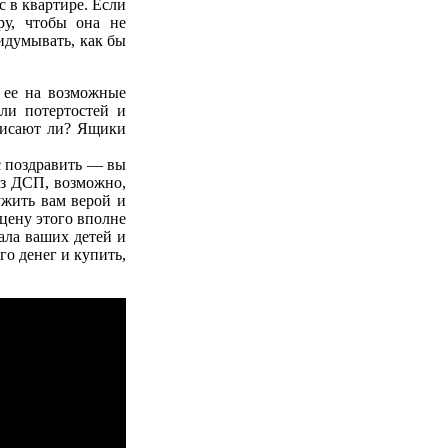
с в квартире. Если
ру, чтобы она не
идумывать, как бы
е ее на возможные
ли потертостей и
овисают ли? Ящики
с поздравить — вы
из ДСП, возможно,
ужить вам верой и
 цену этого вполне
вала ваших детей и
го денег и купить,