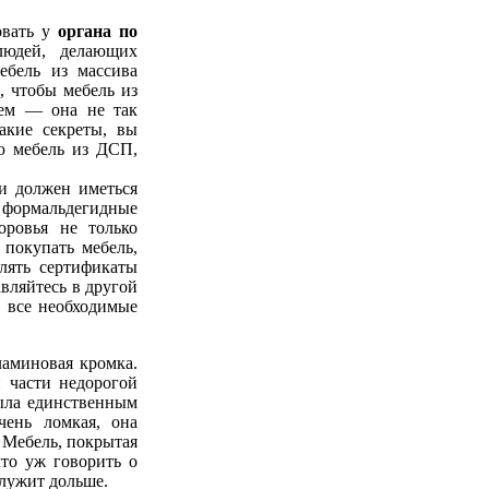
овать у
органа по
людей, делающих
ебель из массива
, чтобы мебель из
ем — она не так
какие секреты, вы
ую мебель из ДСП,
ли должен иметься
формальдегидные
оровья не только
 покупать мебель,
лять сертификаты
авляйтесь в другой
т все необходимые
ламиновая кромка.
 части недорогой
была единственным
чень ломкая, она
 Мебель, покрытая
что уж говорить о
служит дольше.