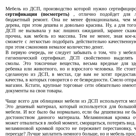
Мебель из ДСП, производство которой нужно сертифицир
сертификации (посмотреть)
, отлично подойдет для 
бюджетный ремонт. Она не менее функциональна, чем м
дерева, при этом дешева и довольно красива. Ну, а для того
ДСП не вызывала у вас лишних ожиданий, заранее скаж
прочна, как мебель из массива. Тем не менее, зная кое-
сможете с легкостью подобрать действительно качественн
при этом сэкономив немалое количество денег.
В первую очередь, не следует забывать о том, что у мебе
гигиенический сертификат. ДСП свойственно выделять 
смолы. Это токсичные вещества, весьма вредные для зд
ребенка или животного, но и взрослого человека. Не стоит
сделанную из ДСП, в местах, где вам не хотят предостав
качества, в которых говорится о ее безвредности. Смело отпр
магазин. Кстати, крупные торговые сети обязательно имею
документы на свои товары.
Чаще всего для облицовки мебели из ДСП используется ме
Это дешевый материал, который используется для большой
мебели. И все было бы нормально, если бы дешевизна не 
достоинством данного материала. Меламиновая кромка о
может отвалиться в любой момент, сморщиться, потерять вид.
меламиновой кромкой просто не переживет перестановку, 
переезде? Лучше заплатить немного больше, но и мебель про