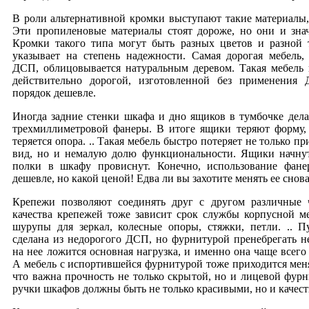
В роли альтернативной кромки выступают такие материалы
Эти пропиленовые материалы стоят дороже, но они и знач
Кромки такого типа могут быть разных цветов и разной 
указывает на степень надежности. Самая дорогая мебель,
ДСП, облицовывается натуральным деревом. Такая мебель 
действительно дорогой, изготовленной без применения
порядок дешевле.
Иногда задние стенки шкафа и дно ящиков в тумбочке дела
трехмиллиметровой фанеры. В итоге ящики теряют форму,
теряется опора. .. Такая мебель быстро потеряет не только 
вид, но и немалую долю функциональности. Ящики начнут
полки в шкафу провиснут. Конечно, использование фане
дешевле, но какой ценой! Едва ли вы захотите менять ее снова
Крепежи позволяют соединять друг с другом различные 
качества крепежей тоже зависит срок службы корпусной м
шурупы для зеркал, колесные опоры, стяжки, петли. .. П
сделана из недорогого ДСП, но фурнитурой пренебрегать н
на нее ложится основная нагрузка, и именно она чаще всего 
А мебель с испортившейся фурнитурой тоже приходится меня
что важна прочность не только скрытой, но и лицевой фур
ручки шкафов должны быть не только красивыми, но и качес