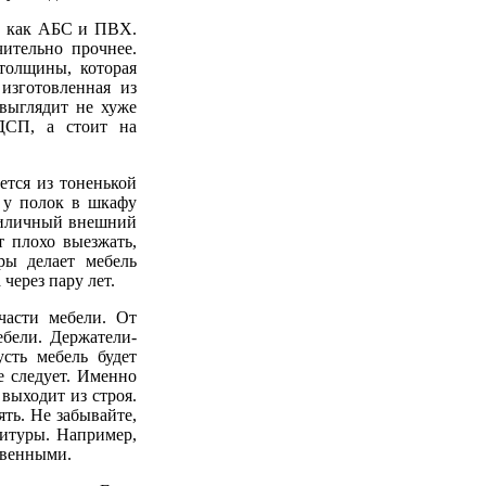
, как АБС и ПВХ.
ительно прочнее.
толщины, которая
 изготовленная из
выглядит не хуже
 ДСП, а стоит на
ется из тоненькой
 у полок в шкафу
приличный внешний
 плохо выезжать,
ры делает мебель
 через пару лет.
части мебели. От
ебели. Держатели-
усть мебель будет
е следует. Именно
выходит из строя.
ть. Не забывайте,
нитуры. Например,
твенными.