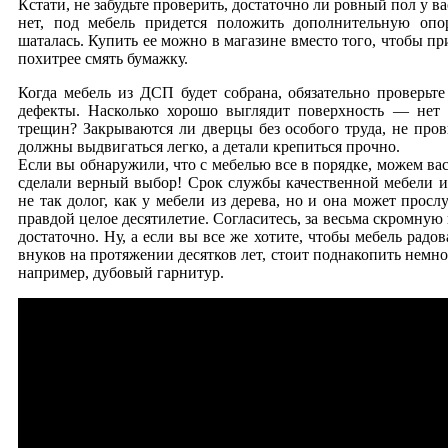
Кстати, не забудьте проверить, достаточно ли ровный пол у ва
нет, под мебель придется положить дополнительную опо
шаталась. Купить ее можно в магазине вместо того, чтобы пр
похитрее смять бумажку.
Когда мебель из ДСП будет собрана, обязательно проверьт
дефекты. Насколько хорошо выглядит поверхность — нет 
трещин? Закрываются ли дверцы без особого труда, не пр
должны выдвигаться легко, а детали крепиться прочно.
Если вы обнаружили, что с мебелью все в порядке, можем ва
сделали верный выбор! Срок службы качественной мебели 
не так долог, как у мебели из дерева, но и она может просл
правдой целое десятилетие. Согласитесь, за весьма скромную
достаточно. Ну, а если вы все же хотите, чтобы мебель радо
внуков на протяжении десятков лет, стоит поднакопить немно
например, дубовый гарнитур.