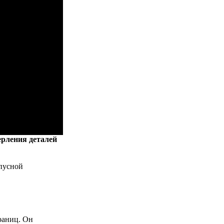
ерления деталей
рпусной
раниц. Он