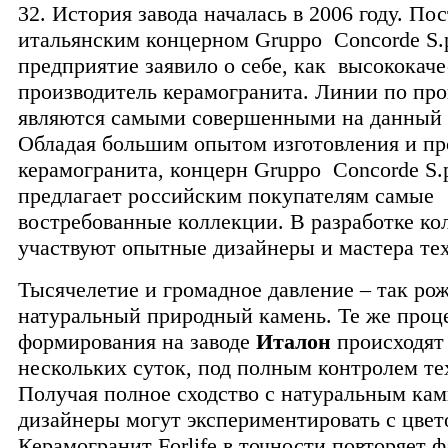
32. История завода началась в 2006 году. По
итальянским концерном Gruppo Concorde S.p
предприятие заявило о себе, как высококач
производитель керамогранита. Линии по про
являются самыми совершенными на данный 
Обладая большим опытом изготовления и п
керамогранита, концерн Gruppo Concorde S.
предлагает российским покупателям самые
востребованные коллекции. В разработке ко
участвуют опытные дизайнеры и мастера те
Тысячелетие и громадное давление – так ро
натуральный природный камень. Те же проц
формирования на заводе
Италон
происходят 
нескольких суток, под полным контролем те
Получая полное сходство с натуральным кам
дизайнеры могут экспериментировать с цвет
Керамогранит Forlife в точности повторяет ф