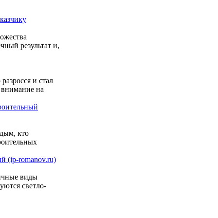
аказчику
ножества
чный результат и,
разросся и стал
 внимание на
роительный
дым, кто
роительных
 (ip-romanov.ru)
личные виды
уются светло-