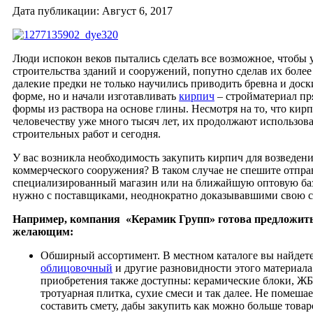
Дата публикации: Август 6, 2017
Люди испокон веков пытались сделать все возможное, чтобы 
строительства зданий и сооружений, попутно сделав их бол
далекие предки не только научились приводить бревна и доск
форме, но и начали изготавливать
кирпич
– стройматериал пр
формы из раствора на основе глины. Несмотря на то, что кир
человечеству уже много тысяч лет, их продолжают использова
строительных работ и сегодня.
У вас возникла необходимость закупить кирпич для возведен
коммерческого сооружения? В таком случае не спешите отпра
специализированный магазин или на ближайшую оптовую баз
нужно с поставщиками, неоднократно доказывавшими свою с
Например, компания «Керамик Групп» готова предложить
желающим:
Обширный ассортимент. В местном каталоге вы найдете
облицовочный
и другие разновидности этого материала
приобретения также доступны: керамические блоки, Ж
тротуарная плитка, сухие смеси и так далее. Не помешае
составить смету, дабы закупить как можно больше товар