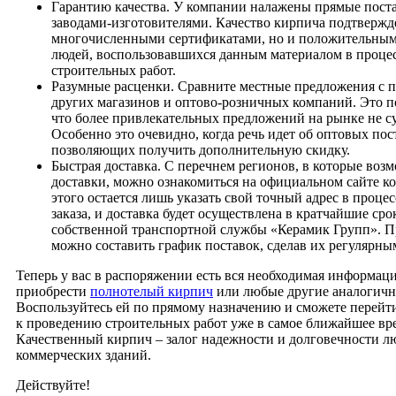
Гарантию качества. У компании налажены прямые пост
заводами-изготовителями. Качество кирпича подтвержд
многочисленными сертификатами, но и положительным
людей, воспользовавшихся данным материалом в проце
строительных работ.
Разумные расценки. Сравните местные предложения с 
других магазинов и оптово-розничных компаний. Это п
что более привлекательных предложений на рынке не с
Особенно это очевидно, когда речь идет об оптовых пос
позволяющих получить дополнительную скидку.
Быстрая доставка. С перечнем регионов, в которые воз
доставки, можно ознакомиться на официальном сайте к
этого остается лишь указать свой точный адрес в проце
заказа, и доставка будет осуществлена в кратчайшие ср
собственной транспортной службы «Керамик Групп». П
можно составить график поставок, сделав их регулярны
Теперь у вас в распоряжении есть вся необходимая информация
приобрести
полнотелый кирпич
или любые другие аналогичн
Воспользуйтесь ей по прямому назначению и сможете перейт
к проведению строительных работ уже в самое ближайшее вр
Качественный кирпич – залог надежности и долговечности 
коммерческих зданий.
Действуйте!