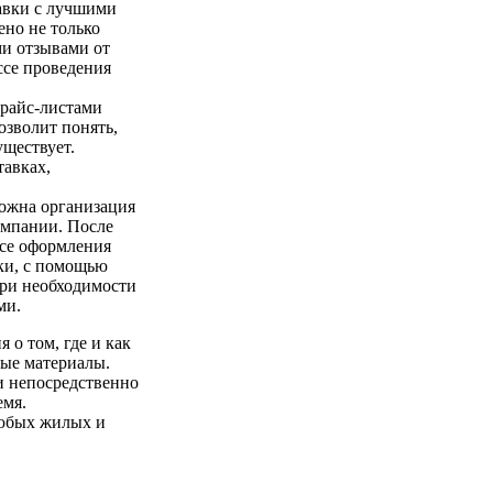
авки с лучшими
ено не только
и отзывами от
ссе проведения
прайс-листами
озволит понять,
уществует.
тавках,
можна организация
омпании. После
ссе оформления
оки, с помощью
ри необходимости
ми.
 о том, где и как
ые материалы.
и непосредственно
емя.
любых жилых и