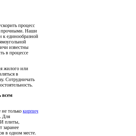
ускорить процесс
ее прочными. Наши
и к единообразной
ямоугольной
пичи известны
ть в процессе
ия жилого или
вляться в
у. Сотрудничать
остоятельность.
 всем
 не только
кирпич
. Для
БИ плиты,
т заранее
ов в одном месте.