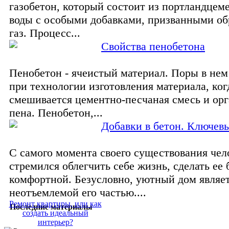
газобетон, который состоит из портландцеме
воды с особыми добавками, призванными об
газ. Процесс...
Свойства пенобетона
Пенобетон - ячеистый материал. Поры в нем
при технологии изготовления материала, ког
смешивается цементно-песчаная смесь и ор
пена. Пенобетон,...
Добавки в бетон. Ключев
С самого момента своего существования чел
стремился облегчить себе жизнь, сделать ее 
комфортной. Безусловно, уютный дом являе
неотъемлемой его частью....
Ремонт квартиры, или как
Последние материалы
создать идеальный
интерьер?