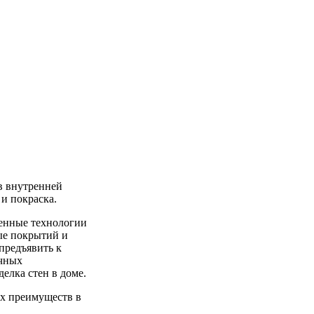
в внутренней
 и покраска.
енные технологии
ые покрытий и
предъявить к
ичных
елка стен в доме.
х преимуществ в