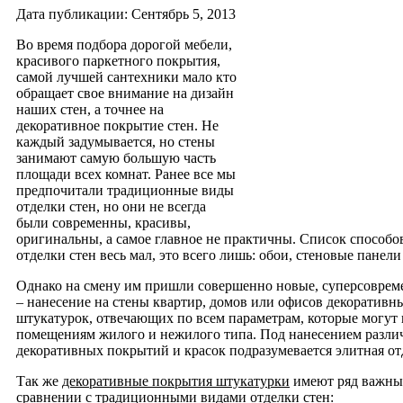
Дата публикации: Сентябрь 5, 2013
Во время подбора дорогой мебели,
красивого паркетного покрытия,
самой лучшей сантехники мало кто
обращает свое внимание на дизайн
наших стен, а точнее на
декоративное покрытие стен. Не
каждый задумывается, но стены
занимают самую большую часть
площади всех комнат. Ранее все мы
предпочитали традиционные виды
отделки стен, но они не всегда
были современны, красивы,
оригинальны, а самое главное не практичны.
Список способо
отделки стен весь мал, это всего лишь: обои, стеновые панели
Однако на смену им пришли совершенно новые, суперсоврем
– нанесение на стены квартир, домов или офисов декоративн
штукатурок, отвечающих по всем параметрам, которые могут 
помещениям жилого и нежилого типа. Под нанесением разл
декоративных покрытий и красок подразумевается элитная отд
Так же
декоративные покрытия штукатурки
имеют ряд важны
сравнении с традиционными видами отделки стен: