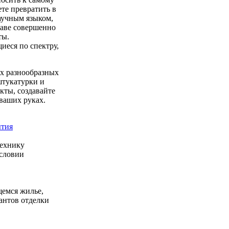
те превратить в
аучным языком,
таве совершенно
ты.
еся по спектру,
ых разнообразных
штукатурки и
кты, создавайте
ваших руках.
ытия
технику
условии
щемся жилье,
антов отделки