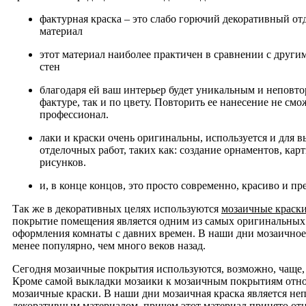
фактурная краска – это слабо горючий декоративный о
материал
этот материал наиболее практичен в сравнении с друг
стен
благодаря ей ваш интерьер будет уникальным и неповт
фактуре, так и по цвету. Повторить ее нанесение не смо
профессионал.
лаки и краски очень оригинальны, используется и для 
отделочных работ, таких как: создание орнаментов, кар
рисунков.
и, в конце концов, это просто современно, красиво и п
Так же в декоративных целях используются
мозаичные краск
покрытие помещения является одним из самых оригинальных
оформления комнаты с давних времен. В наши дни мозаично
менее популярно, чем много веков назад.
Сегодня мозаичные покрытия используются, возможно, чаще,
Кроме самой выкладки мозаики к мозаичным покрытиям отно
мозаичные краски. В наши дни мозаичная краска является не
декоративным материалом, причем этот материал принято от