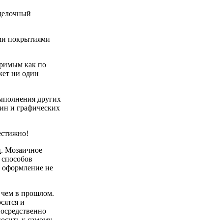
тделочный
ими покрытиями
оримым как по
жет ни один
выполнения других
тин и графических
рестижно!
и
. Мозаичное
 способов
е оформление не
 чем в прошлом.
сятся и
посредственно
носить к самому