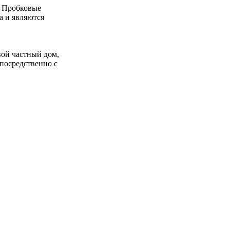
. Пробковые
а и являются
вой частный дом,
епосредственно с