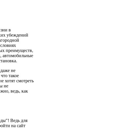
изни в
яких убеждений
агородной
условиях
ых преимуществ,
я, автомобильные
становка.
 даже не
что такое
не хотят смотреть
ы не
жно, ведь, как
оды"! Ведь для
ройти на сайт