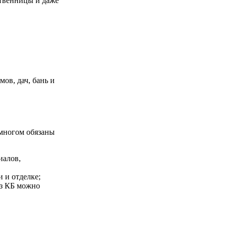
ственницы и даже
ов, дач, бань и
 многом обязаны
иалов,
 и отделке;
из КБ можно