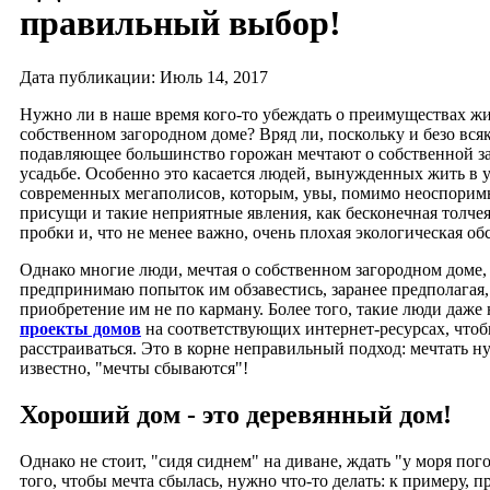
правильный выбор!
Дата публикации: Июль 14, 2017
Нужно ли в наше время кого-то убеждать о преимуществах ж
собственном загородном доме? Вряд ли, поскольку и безо вс
подавляющее большинство горожан мечтают о собственной з
усадьбе. Особенно это касается людей, вынужденных жить в 
современных мегаполисов, которым, увы, помимо неоспорим
присущи и такие неприятные явления, как бесконечная толче
пробки и, что не менее важно, очень плохая экологическая об
Однако многие люди, мечтая о собственном загородном доме,
предпринимаю попыток им обзавестись, заранее предполагая, 
приобретение им не по карману. Более того, такие люди даже 
проекты домов
на соответствующих интернет-ресурсах, чтоб
расстраиваться. Это в корне неправильный подход: мечтать ну
известно, "мечты сбываются"!
Хороший дом - это деревянный дом!
Однако не стоит, "сидя сиднем" на диване, ждать "у моря пог
того, чтобы мечта сбылась, нужно что-то делать: к примеру, п