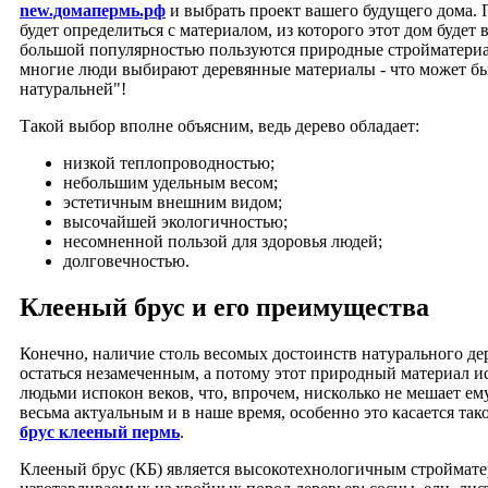
new.домапермь.рф
и выбрать проект вашего будущего дома.
будет определиться с материалом, из которого этот дом будет 
большой популярностью пользуются природные стройматериа
многие люди выбирают деревянные материалы - что может б
натуральней"!
Такой выбор вполне объясним, ведь дерево обладает:
низкой теплопроводностью;
небольшим удельным весом;
эстетичным внешним видом;
высочайшей экологичностью;
несомненной пользой для здоровья людей;
долговечностью.
Клееный брус и его преимущества
Конечно, наличие столь весомых достоинств натурального де
остаться незамеченным, а потому этот природный материал и
людьми испокон веков, что, впрочем, нисколько не мешает ему
весьма актуальным и в наше время, особенно это касается так
брус клееный пермь
.
Клееный брус (КБ) является высокотехнологичным строймате