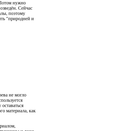
 Потом нужно
возведён. Сейчас
лы, поэтому
ыть "природней и
рева не могло
спользуется
 оставаться
ого материала, как
риалом,