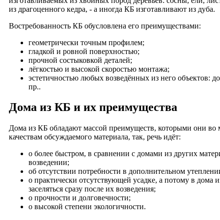
изготавливаемых из хвойных пород деревьев: сосны, ели, ли
из драгоценного кедра, - а иногда КБ изготавливают из дуба.
Востребованность КБ обусловлена его преимуществами:
геометрически точным профилем;
гладкой и ровной поверхностью;
прочной состыковкой деталей;
лёгкостью и высокой скоростью монтажа;
эстетичностью любых возведённых из него объектов: дом
пр..
Дома из КБ и их преимущества
Дома из КБ обладают массой преимуществ, которыми они во
качествам обсуждаемого материала, так, речь идёт:
о более быстром, в сравнении с домами из других матер
возведении;
об отсутствии потребности в дополнительном утеплении
о практически отсутствующей усадке, а потому в дома 
заселяться сразу после их возведения;
о прочности и долговечности;
о высокой степени экологичности.