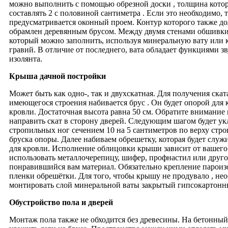
можно выполнить с помощью обрезной доски , толщина котор
составлять 2 с половиной сантиметра . Если это необходимо, т
предусматривается оконный проем. Контур которого также д
обрамлен деревянным брусом. Между двумя стенами обшивки 
который можно заполнить, используя минеральную вату или
гравий. В отличие от последнего, вата обладает функциями зв
изолянта.
Крыша дачной постройки
Может быть как одно-, так и двухскатная. Для получения ската
имеющегося строения набивается брус . Он будет опорой для
кровли. Достаточная высота равна 50 см. Обратите внимание 
направить скат в сторону дверей. Следующим шагом будет ук
стропильных ног сечением 10 на 5 сантиметров по верху стр
бруска опоры. Далее набиваем обрешетку, которая будет служ
для кровли. Исполнение облицовки крыши зависит от вашег
использовать металлочерепицу, шифер, профнастил или друго
понравившийся вам материал. Обязательно крепление парои
пленки обрешётки. Для того, чтобы крышу не продувало , не
монтировать слой минеральной ваты закрытый гипсокартонн
Обустройство пола и дверей
Монтаж пола также не обходится без древесины. На бетонны