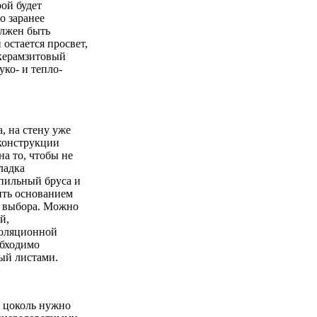
ой будет
о заранее
олжен быть
остается просвет,
 керамзитовый
уко- и тепло-
, на стену уже
 конструкции
на то, чтобы не
ладка
опильный бруса и
ить основанием
о выбора. Можно
й,
золяционной
обходимо
ый листами.
й цоколь нужно