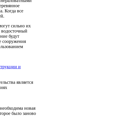
минераловатными
деревянное
. Когда все
ей.
могут сильно их
ь водосточный
ение будут
е сооружения
ользованием
струкции и
льства является
ниях
 необходима новая
торое было заново