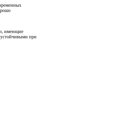
овременных
орошо
ии, имеющие
 устойчивыми при