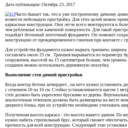
Дата публикации: Октябрь 23, 2017
Часто бывает так, что к уже построенному дачному доми
возвести небольшую пристройку. Для этих целей можно прим
каркасные конструкции. Они легче всего монтируются и бол
чем рубленные или каменной поверхности. Для такой пристр
подойдет бетонный ленточный фундамент. Он поможет сохр
конструкцию от преждевременного гниения при контакте с г
Для устройства фундамента нужно вырыть траншею, ширина 
составлять около 25 см . Траншея вырывается по периметру б
сооружения, высотой на 15 сантиметров больше, чем уровень 
создании можно использовать деревянную опалубку.
Выполнение стен дачной пристройки
Когда контур бетона затвердеет , на него нужно установить д
с сечением 10 на 10 см. Стойки устанавливаются шагом 1 мет
стен должно быть укреплено брусками из дерева. Вертикальн
аналогичным течением должны быть размещены на месте мон
дверного блока, при их устройстве необходимо учитывать ши
Полученная высота каркаса - это высота вашего здания. По в
нужно набить стропильный брус, который сможет обеспечить
прочность для всей конструкции. Следующий этап установки 