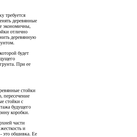
ку требуется
енять деревянные
ее экономичны,
ойки отлично
анить деревянную
рунтом.
которой будет
удущего
грунта. При ее
еревянные стойки
р, пересечение
ые стойки с
тажа будущего
рину коробки.
ерхней части
 жесткость и
- это обшивка. Ее