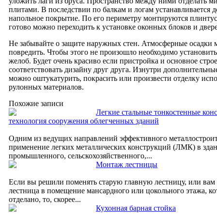
уложить лаги из бруса. Пространство между ними отделать 
плитами. В последствии по балкам и логам устанавливается 
напольное покрытие. По его периметру монтируются плинтуса
готово можно переходить к установке оконных блоков и двер
Не забывайте о защите наружных стен. Атмосферные осадки 
повредить. Чтобы этого не произошло необходимо установит
желоб. Будет очень красиво если пристройка и основное стро
соответствовать дизайну друг друга. Изнутри дополнительны
можно оштукатурить, покрасить или произвести отделку исп
рулонных материалов.
Похожие записи
Легкие стальные тонкостенные кон
технология сооружения облегченных зданий
Одним из ведущих направлений эффективного металлостроите
применение легких металлических конструкций (ЛМК) в зда
промышленного, сельскохозяйственного,...
Монтаж лестницы
Если вы решили поменять старую главную лестницу, или вам
лестница в помещение мансардного или цокольного этажа, ко
отделано, то, скорее...
Кухонная барная стойка