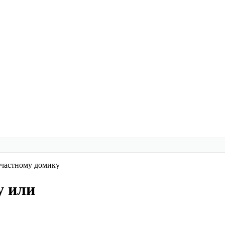
 частному домику
у или