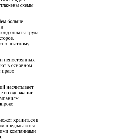
 отлажены схемы
Чем больше
 и
фонд оплаты труда
кторов,
ласно штатному
 и непостоянных
уют в основном
 право
тий насчитывает
ие и содержание
омпаниям
широко
может храниться в
кам предлагаются
акими компаниями
.