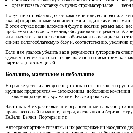
организовать доставку сыпучих стройматериалов — щебня,
Поручите эти работы другой компании или, если располагает
квалифицированными машинистами и водителями, возьмите т
В этом случае ваши вложения будут в десятки раз меньше, вас
проблемы поломок, хранения, обслуживания и ремонта. А ар
или платежи за выполненные работы можно официально отнес
снизив налогооблагаемую базу и, соответственно, увеличив 
Если нам удалось убедить вас в разумности аутсорсинга спец
сделаем чтение этой статьи еще полезней и посмотрим, как 
партнера для этих целей.
Большие, маленькие и небольшие
На рынке услуг и аренды спецтехники есть несколько групп 
крупные предприятия — автоколонны; небольшие компании, 
— владельцы одной-двух машин. Рассмотрим всех.
Частники. В их распоряжении ограниченный парк спецтехник
проще всего найти манипуляторы, автовышки и бортовые гр
ГАЗели, Бычки, Портеры и т.п.
Автотранспортные гиганты. В их распоряжении находятся де
погрузчиков, тракторов, экскаваторов и других более экзотич