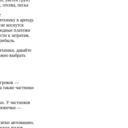
 отсева, песка
е
ехнику в аренду.
 не коснутся
ендные платежи
ти к затратам,
прибыль.
техники, давайте
можно выбрать
игроков —
а также частники
и. У частников
узовички —
сятки автомашин,
еских видов