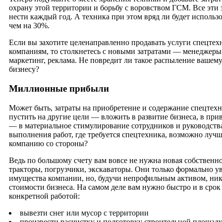
охрану этой территории и борьбу с воровством ГСМ. Все эти 
нести каждый год. А техника при этом вряд ли будет использо
чем на 30%.
Если вы захотите целенаправленно продавать услуги спецте
компаниям, то столкнетесь с новыми затратами — менеджеры
маркетинг, реклама. Не повредит ли такое распыление вашем
бизнесу?
Миллионные прибыли
Может быть, затраты на приобретение и содержание спецтех
пустить на другие цели — вложить в развитие бизнеса, в при
— в материальное стимулирование сотрудников и руководств
выполнения работ, где требуется спецтехника, возможно луч
компанию со стороны?
Ведь по большому счету вам вовсе не нужна новая собственн
тракторы, погрузчики, экскаваторы. Они только формально у
имущества компании, но, будучи непрофильным активом, ника
стоимости бизнеса. На самом деле вам нужно быстро и в срок
конкретной работой:
вывезти снег или мусор с территории
произвести расчистку и подготовку строительной площадк