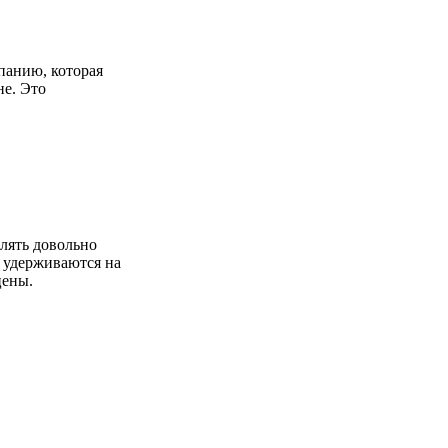
панию, которая
не. Это
лять довольно
ы удерживаются на
цены.