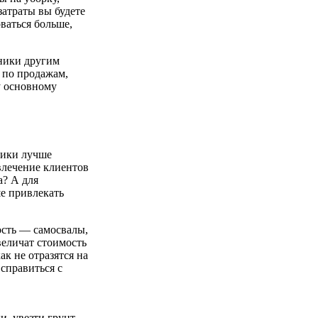
затраты вы будете
ваться больше,
хники другим
 по продажам,
у основному
ники лучше
влечение клиентов
а? А для
ше привлекать
ость — самосвалы,
величат стоимость
к не отразятся на
 справиться с
и, увезти грунт