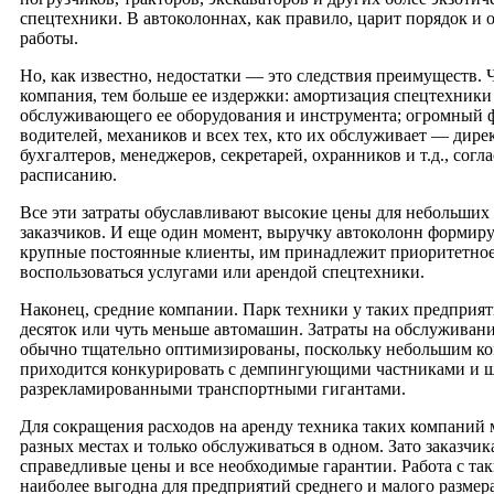
спецтехники. В автоколоннах, как правило, царит порядок и
работы.
Но, как известно, недостатки — это следствия преимуществ. 
компания, тем больше ее издержки: амортизация спецтехники
обслуживающего ее оборудования и инструмента; огромный 
водителей, механиков и всех тех, кто их обслуживает — дире
бухгалтеров, менеджеров, секретарей, охранников и т.д., сог
расписанию.
Все эти затраты обуславливают высокие цены для небольших
заказчиков. И еще один момент, выручку автоколонн формир
крупные постоянные клиенты, им принадлежит приоритетное
воспользоваться услугами или арендой спецтехники.
Наконец, средние компании. Парк техники у таких предприя
десяток или чуть меньше автомашин. Затраты на обслуживан
обычно тщательно оптимизированы, поскольку небольшим к
приходится конкурировать с демпингующими частниками и 
разрекламированными транспортными гигантами.
Для сокращения расходов на аренду техника таких компаний 
разных местах и только обслуживаться в одном. Зато заказчи
справедливые цены и все необходимые гарантии. Работа с т
наиболее выгодна для предприятий среднего и малого размера