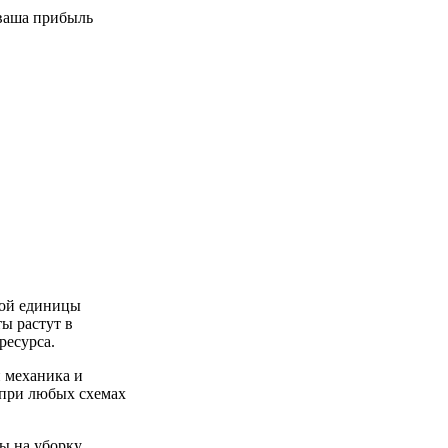
ной единицы
ты растут в
ресурса.
и механика и
 при любых схемах
ы на уборку,