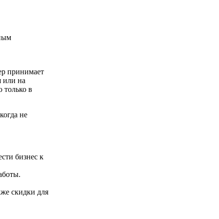
ным
ер принимает
я или на
 только в
когда не
сти бизнес к
аботы.
кже скидки для