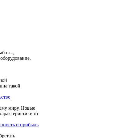
аботы,
 оборудование.
ьшой
ина такой
ьстве
сему миру. Новые
характеристики от
пность и прибыль
бретать