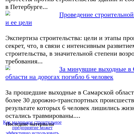
в Петербурге...
Проведение строительной
и ее цели
Экспертиза строительства: цели и этапы пр
секрет, что, в связи с интенсивным развити
строительства, в значительной степени возр
требования...
За минувшие выходные в
области на дорогах погибло 6 человек
За прошедшие выходные в Самарской облас
более 30 дорожно-транспортных происшеств
результате которых 6 человек лишились жизн
остались травмированы....
Как маленькое строительное
Последние материалы
предприятие может
эффективно использовать