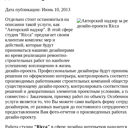
Дата публикации: Июнь 10, 2013
Отдельно стоит остановиться на
описании такой услуги, как
"Авторский надзор". В этой сфере
студия "Ricca" предлагает своим
клиентам комплекс мер и
действий, которые будут
приниматься нашими дизайнерами
во время реализации ремонтно-
строительных работ по наиболее
успешному воплощению в жизнь
дизайн-проекта.
Профессиональные дизайнеры будут принима
решения по оформлению интерьера, контролировать соответс
производимых работниками строительных компаний общестр
существующему дизайн-проекту, контролировать соответстви
решений и декоративных элементов проектным условиям, а т
совместно с Заказчиком, приемку работ по объекту. Особенн
услуги является то, что Вы можете сами выбрать форму сотру
дизайнером, от разовых выездов до постоянного сотрудничест
предоставлением Вам фото-отчетов о произведенных работах 
дизайн-проекту.
Работа студии
"Ricca"
в сфере дизайна интерьеров находится