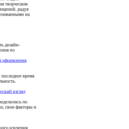
ом творческом
ещений, радуя
лизованными на
ть дизайн-
ения по
ля оформления
в последнее время
льность.
еский взгляд
ределились по
и, свои факторы и
ного изучения