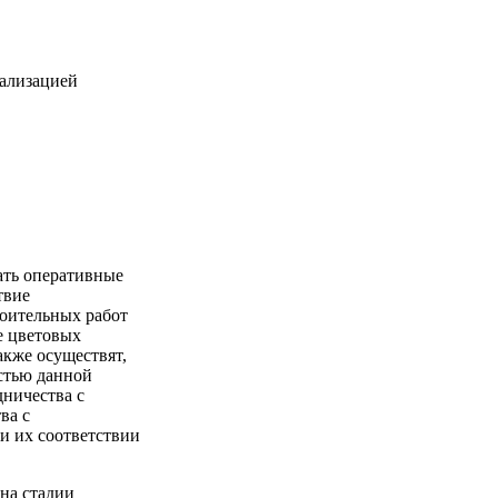
ть оперативные
твие
оительных работ
е цветовых
акже осуществят,
остью данной
дничества с
ва с
и их соответствии
 на стадии