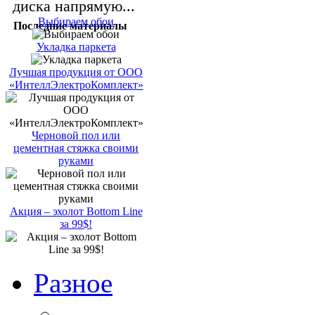
диска напрямую...
Выбираем обои
Последние материалы
Укладка паркета
Лучшая продукция от ООО
«ИнтеллЭлектроКомплект»
Черновой пол или
цементная стяжка своими
руками
Акция – эхолот Bottom Line
за 99$!
Разное