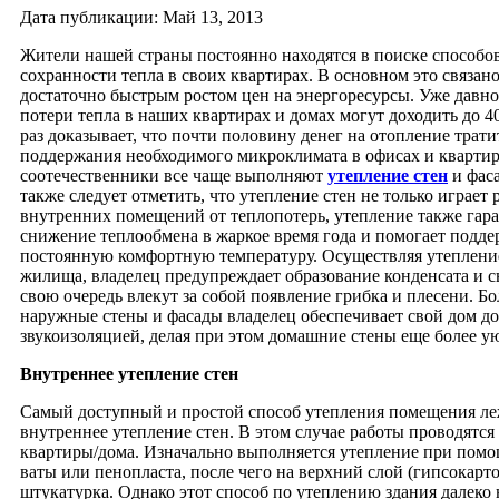
Дата публикации: Май 13, 2013
Жители нашей страны постоянно находятся в поиске способо
сохранности тепла в своих квартирах. В основном это связан
достаточно быстрым ростом цен на энергоресурсы. Уже давно 
потери тепла в наших квартирах и домах могут доходить до 4
раз доказывает, что почти половину денег на отопление трати
поддержания необходимого микроклимата в офисах и кварти
соотечественники все чаще выполняют
утепление стен
и фаса
также следует отметить, что утепление стен не только играет
внутренних помещений от теплопотерь, утепление также гар
снижение теплообмена в жаркое время года и помогает подд
постоянную комфортную температуру. Осуществляя утепление
жилища, владелец предупреждает образование конденсата и с
свою очередь влекут за собой появление грибка и плесени. Бо
наружные стены и фасады владелец обеспечивает свой дом д
звукоизоляцией, делая при этом домашние стены еще более 
Внутреннее утепление стен
Самый доступный и простой способ утепления помещения ле
внутреннее утепление стен. В этом случае работы проводятся
квартиры/дома. Изначально выполняется утепление при пом
ваты или пенопласта, после чего на верхний слой (гипсокарт
штукатурка. Однако этот способ по утеплению здания далеко