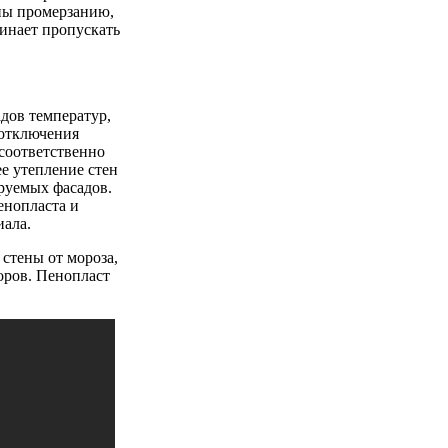
ны промерзанию,
чинает пропускать
дов температур,
 отключения
 соответственно
е утепление стен
руемых фасадов.
енопласта и
ала.
стены от мороза,
оров. Пенопласт