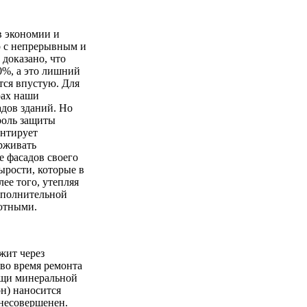
в экономии и
о с непрерывным и
доказано, что
0%, а это лишний
тся впустую. Для
рах наши
дов зданий. Но
 роль защиты
антирует
ерживать
 фасадов своего
ырости, которые в
лее того, утепляя
ополнительной
уютными.
жит через
 во время ремонта
ощи минеральной
он) наносится
 несовершенен.