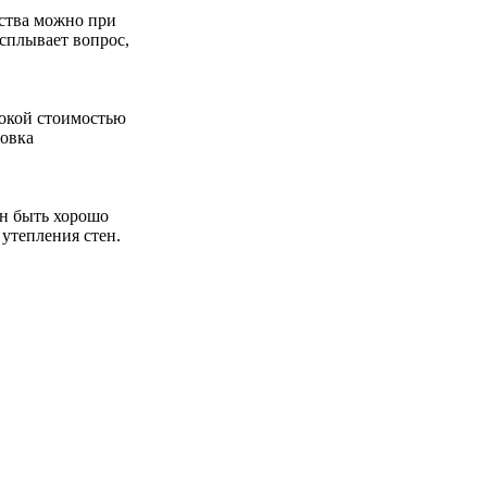
дства можно при
сплывает вопрос,
сокой стоимостью
новка
ен быть хорошо
утепления стен.