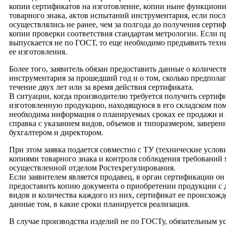
копии сертификатов на изготовление, копии ныне функцио
товарного знака, актов испытаний инструментария, если пос
осуществлялись не ранее, чем за полгода до получения сертиф
копии проверки соответствия стандартам метрологии. Если 
выпускается не по ГОСТ, то еще необходимо предъявить техн
ее изготовления.
Более того, заявитель обязан предоставить данные о количес
инструментария за прошедший год и о том, сколько предполаг
течение двух лет или за время действия сертификата.
В ситуации, когда производителю требуется получить сертифи
изготовленную продукцию, находящуюся в его складском по
необходима информация о планируемых сроках ее продажи и
справка с указанием видов, объемов и типоразмером, заверен
бухгалтером и директором.
При этом заявка подается совместно с ТУ (технические услов
копиями товарного знака и контроля соблюдения требований 
осуществленной отделом Ростехрегулирования.
Если заявителем является продавец, в орган сертификации о
предоставить копию документа о приобретении продукции с 
видов и количества каждого из них, сертификат ее происхожд
данные том, в какие сроки планируется реализация.
В случае производства изделий не по ГОСТу, обязательным у