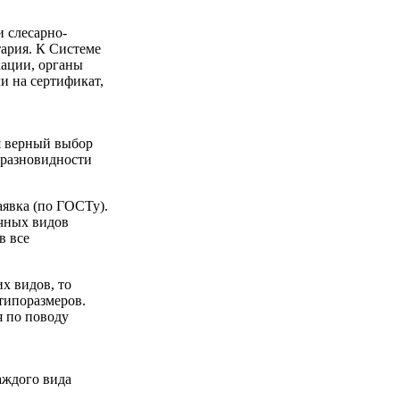
 слесарно-
ария. К Системе
ации, органы
и на сертификат,
я верный выбор
 разновидности
аявка (по ГОСТу).
ичных видов
в все
х видов, то
типоразмеров.
я по поводу
аждого вида