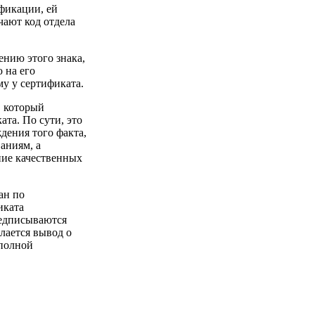
фикации, ей
чают код отдела
нию этого знака,
 на его
му у сертификата.
, который
ата. По сути, это
дения того факта,
аниям, а
ние качественных
ан по
иката
редписываются
лается вывод о
 полной