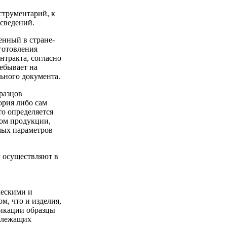
струментарий, к
сведений.
енный в стране-
готовления
нтракта, согласно
ебывает на
ьного документа.
разцов
ория либо сам
то определяется
мом продукции,
мых параметров
 осуществляют в
ческими и
м, что и изделия,
фикации образцы
адлежащих