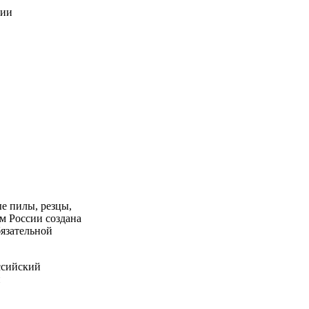
е пилы, резцы,
ом России создана
бязательной
ссийский
и