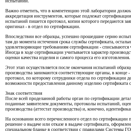
испытаний.
Важно отметить, что в компетенцию этой лаборатории должн
аккредитация инструментов, которые подлежат сертификаци
испытаний пишется протокол, копии которого передаются зая
оригинал - в отдел по сертификации.
Впоследствии все образцы, успешно прошедшие серию испыт
там до момента истечения срока службы сертификата, остальн
удовлетворяющие требованиям сертификации - списываются ч
Иногда в ходе сертификации учитывается характер производс
оценки качества изделия и самого процесса его изготовления.
Этот этап осуществляется после окончания испытаний образ
производства занимаются соответствующие органы, в конце - 
протокол, по которому сотрудники отдела по сертификации д
возможности предоставления данному изделию сертификата с
Знак соответствия
После всей проделанной работы орган по сертификации детал
поданные заявителем документы, протоколы испытаний, оцен
производства (аттестат производства) и, конечно, идентифика
На основании всего перечисленного отдел по сертификации 
решение о выдаче или отказе в выдаче сертификата, оформле
специальном бланке в соответствии с правилами Системы ГО