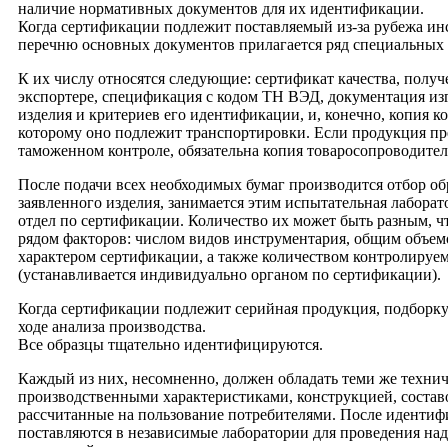
наличие нормативных документов для их идентификации.
Когда сертификации подлежит поставляемый из-за рубежа ин
перечню основных документов прилагается ряд специальных 
К их числу относятся следующие: сертификат качества, получ
экспортере, спецификация с кодом ТН ВЭД, документация из
изделия и критериев его идентификации, и, конечно, копия ко
которому оно подлежит транспортировки. Если продукция пр
таможенном контроле, обязательна копия товаросопроводител
После подачи всех необходимых бумаг производится отбор об
заявленного изделия, занимается этим испытательная лаборат
отдел по сертификации. Количество их может быть разным, ч
рядом факторов: числом видов инструментария, общим объе
характером сертификации, а также количеством контролируе
(устанавливается индивидуально органом по сертификации).
Когда сертификации подлежит серийная продукция, подборку
ходе анализа производства.
Все образцы тщательно идентифицируются.
Каждый из них, несомненно, должен обладать теми же техни
производственными характеристиками, конструкцией, составо
рассчитанные на пользование потребителями. После иденти
поставляются в независимые лаборатории для проведения н