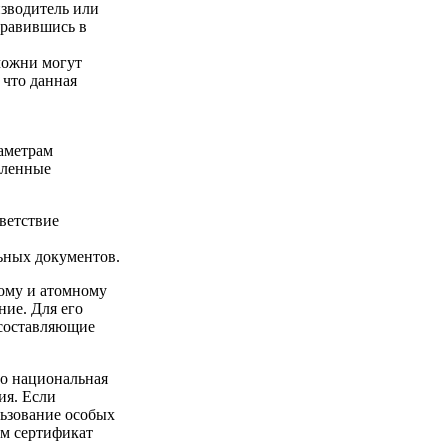
изводитель или
правившись в
можни могут
 что данная
раметрам
еленные
ветствие
ьных документов.
кому и атомному
ние. Для его
 составляющие
то национальная
ия. Если
льзование особых
им сертификат