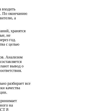
а входить
и. По окончанию
вителю, а
аний, хранятся
ые, не
ерез год.
тва с целью
цов. Анализом
составляется
елают вывод о
оответствия.
ьно разбирает все
ки качества
ции.
принимает
нного на
СТ Р.