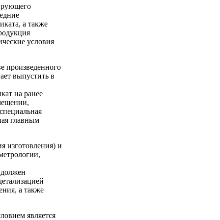
нирующего
ледние
иката, а также
продукция
ические условия
тве произведенного
ает выпустить в
кат на ранее
мещении,
 специальная
ная главным
ия изготовления) и
метрологии,
н должен
детализацией
ения, а также
словием является