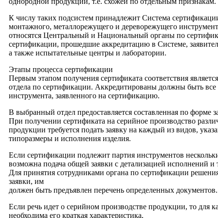
однородной продукции, т.е. схожей по отдельным признакам.
К числу таких подсистем принадлежит Система сертификации
монтажного, металлорежущего и дереворежущего инструмент
относятся Центральный и Национальный органы по сертифик
сертификации, прошедшие аккредитацию в Системе, заявител
а также испытательные центры и лаборатории.
Этапы процесса сертификации
Первым этапом получения сертификата соответствия являетс
отдела по сертификации. Аккредитированы должны быть все
инструмента, заявленного на сертификацию.
В выбранный отдел предоставляется составленная по форме з
При получении сертификата на серийное производство разл
продукции требуется подать заявку на каждый из видов, указа
типоразмеры и исполнения изделия.
Если сертификации подлежит партия инструментов нескольки
возможна подача общей заявки с детализацией исполнений и 
Для принятия сотрудниками органа по сертификации решени
заявки, им
должен быть предъявлен перечень определенных документов.
Если речь идет о серийном производстве продукции, то для к
необходима его краткая характеристика,