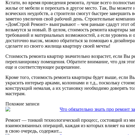
Кстати, во время проведения ремонта, лучше всего полность
жилье от мебели и переехать в другое место. Так, Вы можете 
всяческих неудобств, а строители смогут быстрее завершить в
заметно увеличив свой рабочий день. Строительные компани
«ДомСтрой Ремонт» выигрывают – чем раньше сдадут этот об
возьмутся за новый. В целом, стоимость ремонта квартиры з
требований и материальных возможностей, а если уровень и о
достаточно высок, можно обратиться за помощью к дизайнера
сделаете из своего жилища квартиру своей мечты!
Стоимость ремонта квартир значительно возрастет, если Вы р
перепланировку помещения. Обратите внимание, что для это
еще и соответствующее разрешение.
Кроме того, стоимость ремонта квартиры будет выше, если Вы
украсить интерьер арками, колоннами и т.д., поскольку стоим
конструкций немалая, а их установку необходимо доверять т
мастерам.
Похожие записи
Что обязательно знать про ремонт з
Ремонт — тонкий технологический процесс, состоящий из м
взаимосвязанных операций, каждая из которых влияет на коне
в свою очередь, содержит...