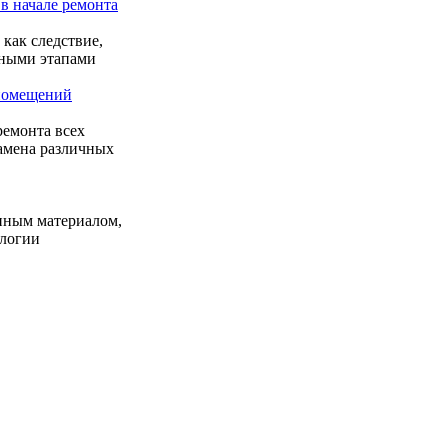
в начале ремонта
как следствие,
ьными этапами
 помещений
емонта всех
замена различных
енным материалом,
ологии