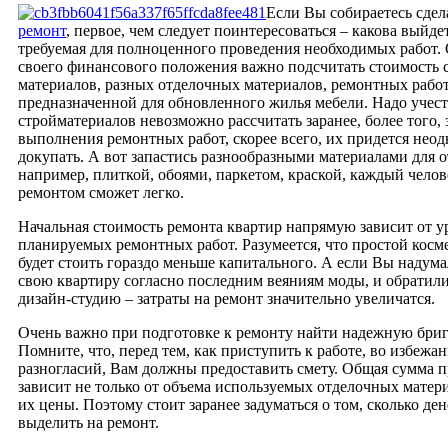
Если Вы собираетесь сде
ремонт
, первое, чем следует поинтересоваться – какова выйде
требуемая для полноценного проведения необходимых работ. 
своего финансового положения важно подсчитать стоимость 
материалов, разных отделочных материалов, ремонтных работ
предназначенной для обновленного жилья мебели. Надо учест
стройматериалов невозможно рассчитать заранее, более того, 
выполнения ремонтных работ, скорее всего, их придется нео
докупать. А вот запастись разнообразными материалами для о
например, плиткой, обоями, паркетом, краской, каждый челов
ремонтом сможет легко.
Начальная стоимость ремонта квартир напрямую зависит от 
планируемых ремонтных работ. Разумеется, что простой косм
будет стоить гораздо меньше капитального. А если Вы надума
свою квартиру согласно последним веяниям моды, и обратил
дизайн-студию – затраты на ремонт значительно увеличатся.
Очень важно при подготовке к ремонту найти надежную бриг
Помните, что, перед тем, как приступить к работе, во избеж
разногласий, Вам должны предоставить смету. Общая сумма п
зависит не только от объема используемых отделочных матери
их цены. Поэтому стоит заранее задуматься о том, сколько де
выделить на ремонт.