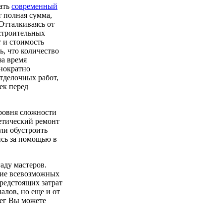
лать
современный
т полная сумма,
Отталкиваясь от
строительных
 и стоимость
ь, что количество
за время
днократно
тделочных работ,
ек перед
уровня сложности
етический ремонт
ли обустроить
ись за помощью в
аду мастеров.
ание всевозможных
редстоящих затрат
алов, но еще и от
нег Вы можете