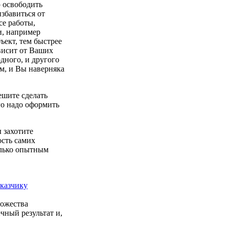
ю освободить
избавиться от
се работы,
и, например
ъект, тем быстрее
ависит от Ваших
дного, и другого
м, и Вы наверняка
ешите сделать
го надо оформить
 захотите
ость самих
олько опытным
аказчику
ножества
чный результат и,