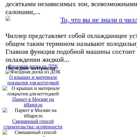
десятками независимых зон, всевозможными
салонами,...
То, что вы не знали о чил
Чиллер представляет собой охлаждающее ус
общем таким термином называют холодиль
Главная функция подобной машины состоит 
охлаждении жидкой...
Фасадная доска из ДПК
Последние материалы
О крышах и материале
покрытия для коттеджей
Паркет в Москве на
tdfagot.ru
Смешанный способ
строительства: особенности