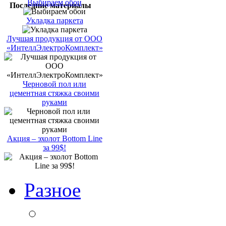
Выбираем обои
Последние материалы
Укладка паркета
Лучшая продукция от ООО
«ИнтеллЭлектроКомплект»
Черновой пол или
цементная стяжка своими
руками
Акция – эхолот Bottom Line
за 99$!
Разное