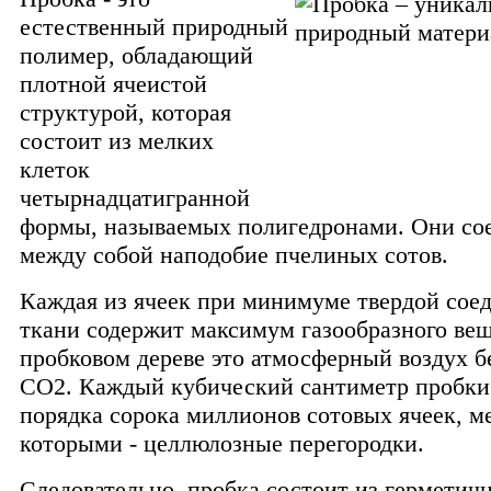
естественный природный
полимер, обладающий
плотной ячеистой
структурой, которая
состоит из мелких
клеток
четырнадцатигранной
формы, называемых полигедронами. Они со
между собой наподобие пчелиных сотов.
Каждая из ячеек при минимуме твердой сое
ткани содержит максимум газообразного вещ
пробковом дереве это атмосферный воздух б
CO2.
Каждый кубический сантиметр пробки
порядка сорока миллионов сотовых ячеек, м
которыми - целлюлозные перегородки.
Следовательно, пробка состоит из герметич