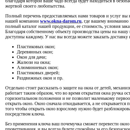
благодаря которой ваше чадо всегда будет находиться в безопа
жертвой своего любопытства.
Полный перечень предоставляемых нами товаров и услуг вы н
нашей компании
www.okna-darom.ru
, где вашему вниманию
полный каталог нашей продукции, ее стоимость, условия зака
Благодаря собственному объекту производства цены на наш
доступны каждому. У нас вы всегда можете заказать доставку
Пластиковых окон;
Деревянных окон;
Окон для дачи;
Жалюзи на окна;
Алюминиевых окон;
Пластиковых дверей;
Раздвижных окон и пр.
Отдельно стоит рассказать о защите на окна от детей, механи
работает таким образом, что во время открытия окна ручка ост
горизонтальном положении и не позволит маленькому перво
открыть окно. Окно сначала откидывается, а не открывается 
того чтобы открыть окно взрослому нужно будет разблокиров
посредством ключа.
Без применения ключа ваш почемучка сможет перевести окно
проветривания, и вы всегда будете спокойны за его безопаснос