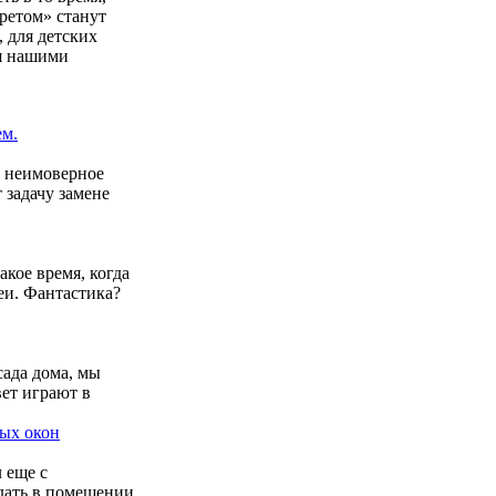
кретом» станут
, для детских
ся нашими
ем.
о неимоверное
 задачу замене
кое время, когда
еи. Фантастика?
ада дома, мы
вет играют в
ных окон
 еще с
дать в помещении