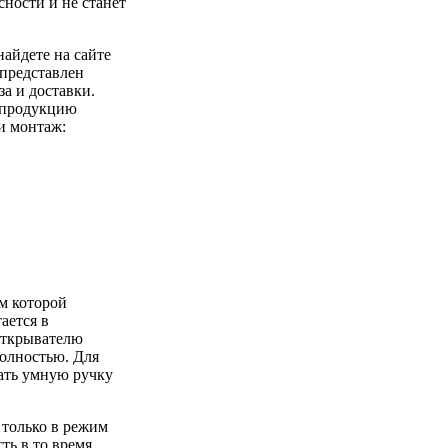
сности и не станет
айдете на сайте
 представлен
за и доставки.
у продукцию
 и монтаж:
зм которой
ается в
открывателю
полностью. Для
ать умную ручку
 только в режим
ть в то время,