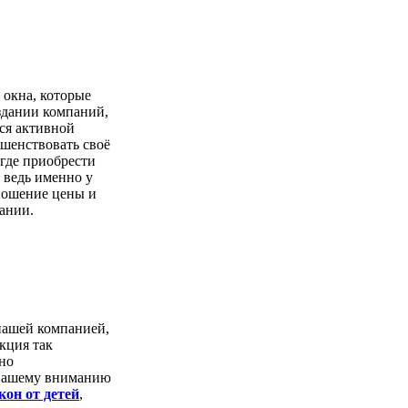
 окна, которые
здании компаний,
ся активной
ршенствовать своё
 где приобрести
, ведь именно у
тношение цены и
ании.
 нашей компанией,
кция так
но
ь вашему вниманию
кон от детей
,