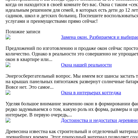
когда он находится в своей комнате без вас. Окна с таким «се
идеальным решением для семей, в которых есть дети до 12 лет
садиков, школ и детских больниц. Поспешите воспользовать
услугами и преимуществами прямо сейчас!
Похожие записи
Замена окон. Разбираемся и выбира
Предложений по изготовлению и продаже окон сейчас прост
количество. Однако в реальности это совершенно не упрощает
окон в квартире или...
Окна нашей реальности
Энергосберегательный вопрос. Мы имеем все шансы застать та
на крышах панельных пятиэтажек развернут солнечные батар
Вовсе нет. Это самое...
Окна в интерьерах коттеджа
Уделяя большое внимание значению окон в формировании фас
редко задумываемся о том, какую роль их форма, размеры и ц
интерьере. В первую очередь,...
Достоинства и недостатки деревян
Древесина известна как строительный и отделочный материал
древнейших времен. Этот природный материал позволяет соз