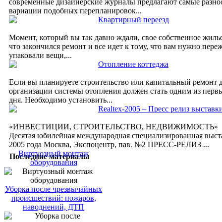
современные дизайнерские журналы предлагают самые разно
вариации подобных перепланировок...
Квартирный переезд
Момент, который вы так давно ждали, свое собственное жилье
что закончился ремонт и все идет к тому, что вам нужно переж
упаковали вещи,...
Отопление коттеджа
Если вы планируете строительство или капитальный ремонт д
организации системы отопления должен стать одним из первы
дня. Необходимо установить...
Realtex-2005 – Пресс релиз выставк
«ИНВЕСТИЦИИ, СТРОИТЕЛЬСТВО, НЕДВИЖИМОСТЬ» 
Десятая юбилейная международная специализированная выста
2005 года Москва, Экспоцентр, пав. №2 ПРЕСС-РЕЛИЗ ...
Виртуозный монтаж
Последние материалы
оборудования
Уборка после чрезвычайных
происшествий: пожаров,
наводнений, ДТП