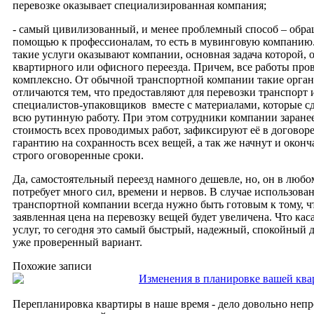
перевозке оказывает специализированная компания;
- самый цивилизованный, и менее проблемный способ – обра
помощью к профессионалам, то есть в мувинговую компанию.
такие услуги оказывают компании, основная задача которой, 
квартирного или офисного переезда. Причем, все работы про
комплексно. От обычной транспортной компании такие орга
отличаются тем, что предоставляют для перевозки транспорт и
специалистов-упаковщиков вместе с материалами, которые сд
всю рутинную работу. При этом сотрудники компании заране
стоимость всех проводимых работ, зафиксируют её в договоре
гарантию на сохранность всех вещей, а так же начнут и оконч
строго оговоренные сроки.
Да, самостоятельный переезд намного дешевле, но, он в любо
потребует много сил, времени и нервов. В случае использова
транспортной компании всегда нужно быть готовым к тому, ч
заявленная цена на перевозку вещей будет увеличена. Что ка
услуг, то сегодня это самый быстрый, надежный, спокойный д
уже проверенный вариант.
Похожие записи
Изменения в планировке вашей кв
Перепланировка квартиры в наше время - дело довольно непр