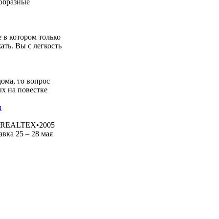
образные
 в котором только
ать. Вы с легкость
ома, то вопрос
х на повестке
и
REALTEX•2005
вка 25 – 28 мая