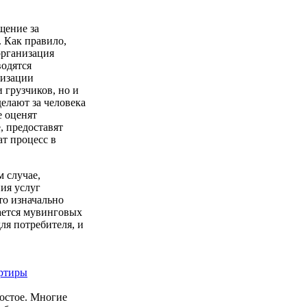
щение за
 Как правило,
организация
водятся
низации
 грузчиков, но и
елают за человека
е оценят
, предоставят
ат процесс в
м случае,
ния услуг
то изначально
сается мувинговых
ля потребителя, и
артиры
остое. Многие