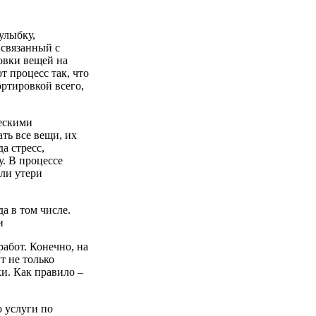
улыбку,
 связанный с
овки вещей на
т процесс так, что
ртировкой всего,
ческими
ть все вещи, их
да стресс,
у. В процессе
ли утери
да в том числе.
и
работ. Конечно, на
т не только
ки. Как правило –
о услуги по