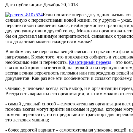
Дата публикации: Декабрь 20, 2018
Если понятие «переезд» у одних вызывают 
связанную с перспективами новой жизни, то у других – ужас,
перспективой появления хаоса, необходимостью транспортир
другую улицу или в другой город. Можно ли организовать это
бы он доставил минимум неприятностей, связанных с транспо
что да данный момент находится в жилье?
В любом случае перевозка вещей связана с серьезными физи
нагрузками. Кроме того, что приходится собирать и упаковыва
необходимо ещё и переносить.
Квартирный переезд
– это всег
связанный кроме физической, нагрузкой и на нервную систем
всегда велика вероятность поломки или повреждения вещей и
документов. Как раз все эти особенности и создают проблему.
Однако, у человека всегда есть выбор, и в организации переез
Всегда есть варианты его организации, и к ним можно отнест
- самый дешевый способ – самостоятельная организация всех 
помощь всегда могут прийти знакомые и друзья, которые могу
помочь переносить, но и предоставить транспорт для перевоз
это легковая машина;
- более дорогой вариант – самостоятельная упаковка вещей, н