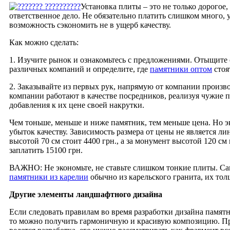
Установка плиты – это не только дорогое,
ответственное дело. Не обязательно платить слишком много, у
возможность сэкономить не в ущерб качеству.
Как можно сделать:
1. Изучите рынок и ознакомьтесь с предложениями. Отыщите
различных компаний и определите, где
памятники оптом
стоя
2. Заказывайте из первых рук, напрямую от компании произв
компании работают в качестве посредников, реализуя чужие 
добавления к их цене своей накрутки.
Чем тоньше, меньше и ниже памятник, тем меньше цена. Но э
убыток качеству. Зависимость размера от цены не является ли
высотой 70 см стоит 4400 грн., а за монумент высотой 120 см
заплатить 15100 грн.
ВАЖНО: Не экономьте, не ставьте слишком тонкие плиты. С
памятники из карелии
обычно из карельского гранита, их толщ
Другие элементы ландшафтного дизайна
Если следовать правилам во время разработки дизайна памятн
то можно получить гармоничную и красивую композицию. Пре