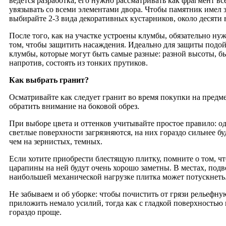
ведется разработка, его нужно рассматривать как фрагмент в
увязывать со всеми элементами двора. Чтобы памятник имел 
выбирайте 2-3 вида декоративных кустарников, около десяти 
После того, как на участке устроены клумбы, обязательно ну
том, чтобы защитить насаждения. Идеально для защиты подой
клумбы, которые могут быть самые разные: разной высоты, 
напротив, состоять из тонких прутиков.
Как выбрать гранит?
Осматривайте как следует гранит во время покупки на предм
обратить внимание на боковой обрез.
При выборе цвета и оттенков учитывайте простое правило: о
светлые поверхности загрязняются, на них гораздо сильнее бу
чем на зернистых, темных.
Если хотите приобрести блестящую плитку, помните о том, ч
царапины на ней будут очень хорошо заметны. В местах, по
наибольшей механической нагрузке плитка может потускнеть
Не забываем и об уборке: чтобы почистить от грязи рельефну
приложить немало усилий, тогда как с гладкой поверхностью 
гораздо проще.