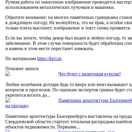
Ручная работа по нанесению изображение проводится мастер
использованием металлических пучочков и машинки.
Обратите внимание: на многих памятниках гравировка стано
в дождливую погоду. Не волнуйтесь, это не брак, а особое сво
только плита высохнет, изображение и текст снова проявятся.
Если вы хотите, чтобы декор был виден в любую погоду, то з
забеливание. В этом случае поверхность будет обработана сп
и камень в этом месте перестанет намокать.
По материалам
https://kivi.in
.
Похожие записи
Что будет с валютным курсом?
Любые колебания доллара будь то вверх или вниз вызывают 
вопросов и прогнозов. По оценкам экспертов гривна будет ст
укрепится вплоть до...
Памятники архитектуры Екатеринб
на продажу
Памятники архитектуры Екатеринбурга выставлены на прод
Свердловской области стартует тотальная распродажа наибол
объектов недвижимости. Первыми...