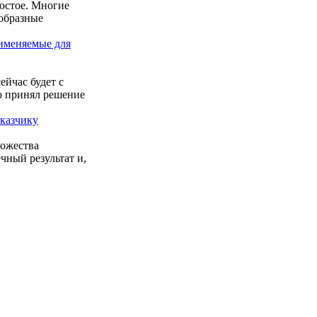
остое. Многие
образные
именяемые для
ейчас будет с
ко принял решение
аказчику
ножества
чный результат и,