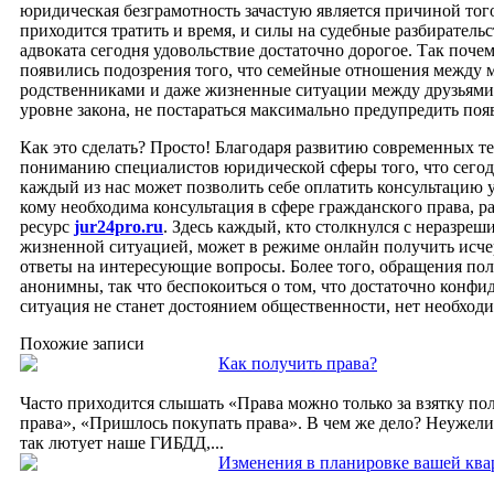
юридическая безграмотность зачастую является причиной того
приходится тратить и время, и силы на судебные разбирательс
адвоката сегодня удовольствие достаточно дорогое. Так почем
появились подозрения того, что семейные отношения между 
родственниками и даже жизненные ситуации между друзьями
уровне закона, не постараться максимально предупредить по
Как это сделать? Просто! Благодаря развитию современных т
пониманию специалистов юридической сферы того, что сегод
каждый из нас может позволить себе оплатить консультацию у
кому необходима консультация в сфере гражданского права, р
ресурс
jur24pro.ru
. Здесь каждый, кто столкнулся с неразреш
жизненной ситуацией, может в режиме онлайн получить ис
ответы на интересующие вопросы. Более того, обращения по
анонимны, так что беспокоиться о том, что достаточно конфи
ситуация не станет достоянием общественности, нет необход
Похожие записи
Как получить права?
Часто приходится слышать «Права можно только за взятку по
права», «Пришлось покупать права». В чем же дело? Неужели
так лютует наше ГИБДД,...
Изменения в планировке вашей кв