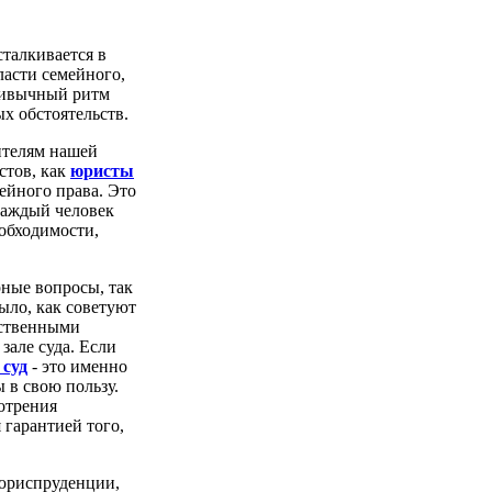
сталкивается в
асти семейного,
привычный ритм
х обстоятельств.
ителям нашей
стов, как
юристы
ейного права. Это
 каждый человек
обходимости,
рные вопросы, так
ыло, как советуют
бственными
зале суда. Если
 суд
- это именно
 в свою пользу.
отрения
 гарантией того,
 юриспруденции,