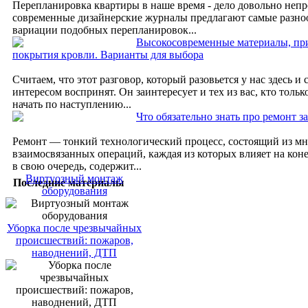
Перепланировка квартиры в наше время - дело довольно непр
современные дизайнерские журналы предлагают самые разно
вариации подобных перепланировок...
Высокосовременные материалы, пр
покрытия кровли. Варианты для выбора
Считаем, что этот разговор, который разовьется у нас здесь и с
интересом воспринят. Он заинтересует и тех из вас, кто толь
начать по наступлению...
Что обязательно знать про ремонт з
Ремонт — тонкий технологический процесс, состоящий из м
взаимосвязанных операций, каждая из которых влияет на коне
в свою очередь, содержит...
Виртуозный монтаж
Последние материалы
оборудования
Уборка после чрезвычайных
происшествий: пожаров,
наводнений, ДТП