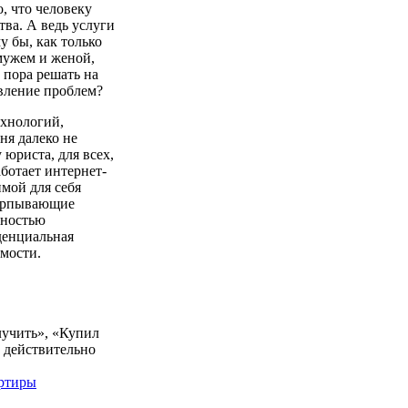
, что человеку
тва. А ведь услуги
у бы, как только
мужем и женой,
 пора решать на
явление проблем?
ехнологий,
ня далеко не
 юриста, для всех,
аботает интернет-
имой для себя
черпывающие
лностью
денциальная
имости.
лучить», «Купил
 действительно
артиры