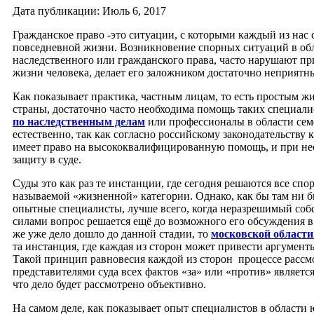
Дата публикации: Июль 6, 2017
Гражданское право -это ситуации, с которыми каждый из нас 
повседневной жизни. Возникновение спорных ситуаций в обл
наследственного или гражданского права, часто нарушают 
жизни человека, делает его заложником достаточно неприятны
Как показывает практика, частным лицам, то есть простым ж
страны, достаточно часто необходима помощь таких специали
по наследственным делам
или профессионалы в области сем
естественно, так как согласно российскому законодательству
имеет право на высококвалифицированную помощь, и при не
защиту в суде.
Суды это как раз те инстанции, где сегодня решаются все спо
называемой «жизненной» категории. Однако, как бы там ни б
опытные специалисты, лучше всего, когда неразрешимый со
силами вопрос решается ещё до возможного его обсуждения в 
же уже дело дошло до данной стадии, то
московской области
та инстанция, где каждая из сторон может привести аргументы
Такой принцип равновесия каждой из сторон процессе рассм
представителями суда всех фактов «за» или «против» является
что дело будет рассмотрено объективно.
На самом деле, как показывает опыт специалистов в области