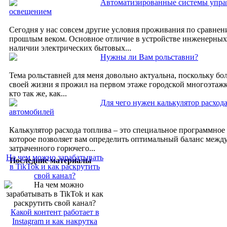
Автоматизированные системы упра
освещением
Сегодня у нас совсем другие условия проживания по сравнен
прошлым веком. Основное отличие в устройстве инженерных
наличии электрических бытовых...
Нужны ли Вам рольставни?
Тема рольставней для меня довольно актуальна, поскольку бо
своей жизни я прожил на первом этаже городской многоэтажк
кто так же, как...
Для чего нужен калькулятор расход
автомобилей
Калькулятор расхода топлива – это специальное программное
которое позволяет вам определить оптимальный баланс межд
затраченного горючего...
На чем можно зарабатывать
Последние материалы
в TikTok и как раскрутить
свой канал?
Какой контент работает в
Instagram и как накрутка