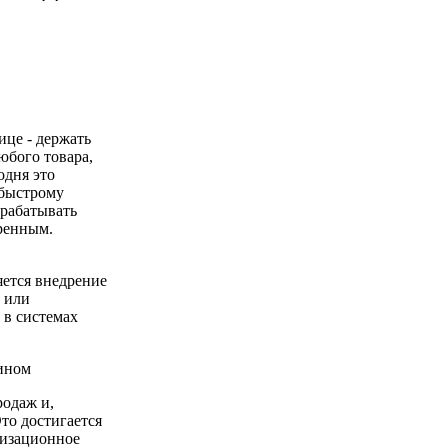
це - держать
юбого товара,
одня это
 быстрому
зрабатывать
оренным.
яется внедрение
 или
 в системах
ином
родаж и,
то достигается
низационное