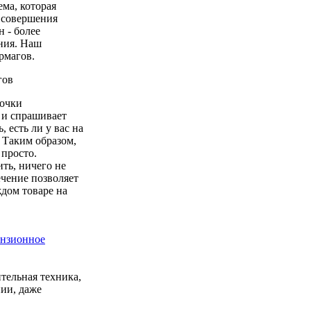
ема, которая
с совершения
 - более
ния. Наш
рмагов.
гов
точки
 и спрашивает
есть ли у вас на
. Таким образом,
 просто.
ть, ничего не
ечение позволяет
дом товаре на
ензионное
тельная техника,
ии, даже