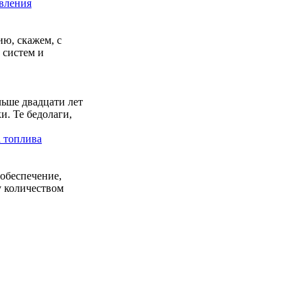
вления
ию, скажем, с
 систем и
льше двадцати лет
и. Те бедолаги,
а топлива
 обеспечение,
у количеством