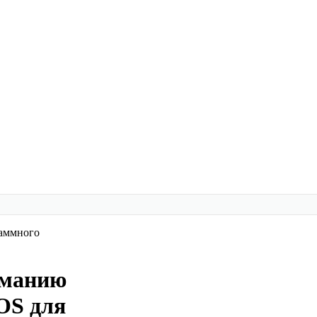
раммного
иманию
OS для